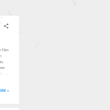
🎵
♬
🎵
🎵
🎵
r Film
♫
🎵
ı
🎵
ün,
♪
ının
desi,
arak,
ORE »
n
,