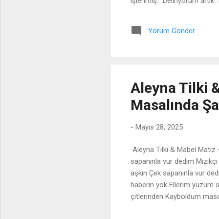
işlenmiş. “Deliriyorum artık”
2. Kıta: Zaten hayat koca b
🔍 Analiz: Temalar: Hayattan
Yorum Gönder
özlem, kurtuluş isteği. Anaht
yaşama karşı bıkkınlık var. S
Gülüşe yap...
Aleyna Tilki
Masalında Şar
-
Mayıs 28, 2025
Aleyna Tilki & Mabel Matiz 
sapanınla vur dedim Mızıkçı
aşkın Çek sapanınla vur ded
haberin yok Ellerim yüzüm se
çitlerinden Kayboldum masa
çitlerinden Kayboldum masa