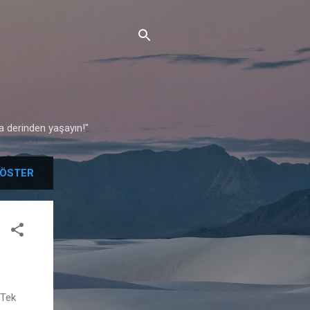
♪
a derinden yaşayın!"
ÖSTER
🎶
 Tek