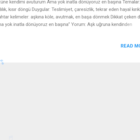
üne kendimi avuturum Ama yok inatla dönüyoruz en başına Temalar:
lılık, kısır döngü Duygular: Teslimiyet, çaresizlik, tekrar eden hayal kırıkl
htar kelimeler: aşkına köle, avutmak, en başa dönmek Dikkat çeken d
a yok inatla dönüyoruz en başına” Yorum: Aşk uğruna kendinden
geçebilecek kadar tutkulu bir sevgi anlatılıyor, ancak bu ilişki sürekli a
maza saplanıyor. 🔹 2. Kıta: Hiç elimde yok Hiç elimde yok bi çare
READ M
amam olmuyo Bu kalp yerinde durmuyo Temalar: Çaresizlik, duygusa
trolsüzlük Duygular: Panik, yenilmişlik, içsel fırtına Anahtar kelimeler:
mde yok, kaçamamak, kalp Dikkat çeken dize: “Bu kalp yerinde durmuy
um: Kişi, içinde bulunduğu durumdan çıkamıyor; duygularına hâkim
mıyor ve mantığını kaybetmiş gibi hissediyor. 🔹 3. Kıta: Sardın mı en 
mem o tuzağa İstiyorum ol Bonnie’me Clyde ...