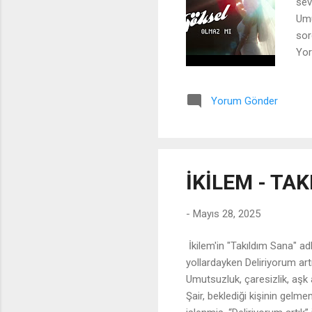
sev
Umu
sor
Yor
sev
“Ce
Yorum Gönder
ula
bır
yan
Kar
usl
İKİLEM - TA
“ya
-
Mayıs 28, 2025
İkilem'in "Takıldım Sana" ad
yollardayken Deliriyorum art
Umutsuzluk, çaresizlik, aşk 
Şair, beklediği kişinin gelm