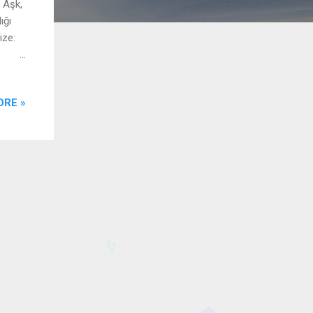
 Aşk,
ığı
ize:
ynı
ORE »
l
o”
başa