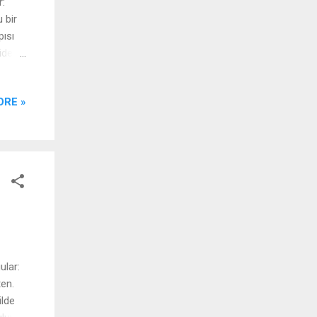
:
 bir
ısı
niden
l.
ORE »
 ,
ular:
ten.
ilde