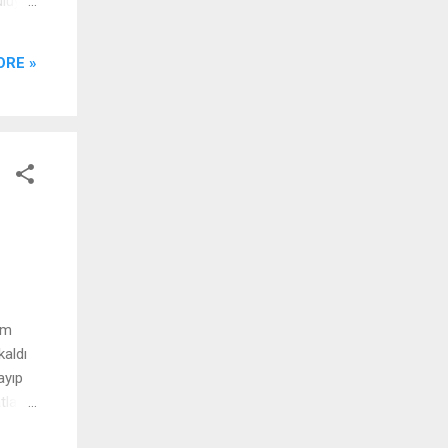
uluyor.
lmem
,
ORE »
liyor.
ım
kaldı
ayıp
tlayıp
ına