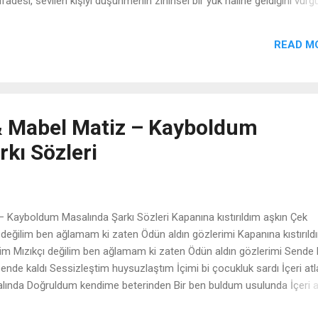
 ifadesi, sevilen kişiyi düşünmenin zihinsel bir yük haline geldiğini vurg
ir hiç Gel kaçalım tut elimden Çıkmıyor o gülüşün aklımdan Neden bi
 kaçış, romantik kaçış arzusu, takıntı. Duygular: Umutsuzluk, hayranlık
READ M
ar kelimeler: Hiç, kaçalım, tut, gülüşün, aklımdan. Bu kıtada genel bir
evdiği kişiyle kaçmak, başka bir gerçeklikte var olmak arzusu dile getiri
 & Mabel Matiz – Kayboldum
kı Sözleri
– Kayboldum Masalında Şarkı Sözleri Kapanına kıstırıldım aşkın Çek
 değilim ben ağlamam ki zaten Ödün aldın gözlerimi Kapanına kıstırıld
im Mızıkçı değilim ben ağlamam ki zaten Ödün aldın gözlerimi Sende 
nde kaldı Sessizleştim huysuzlaştım İçimi bi çocukluk sardı İçeri atl
lında Doğruldum kendime beterinden Bir ben buldum usulunda İçeri a
lında Dök sen de taşları eteğinden Yeniden doğayım usulunda Kapan