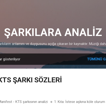
Ana içeriğe atla
ŞARKILARA ANALİZ
arkıların anlamını ve duygusunu açığa çıkaran bir kaynaktır. Müziği dah
ar gösteriliyor
TÜMÜNÜ G
KTS ŞARKI SÖZLERİ
ifest - KTS şarkısının analizi 🔹 1. Kıta: İstese aşkına köle olurum