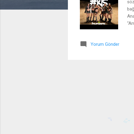
söz
bağ
Ana
“Am
vaz
çık
Yorum Gönder
Kaç
kon
eli
Yor
ola
Düş