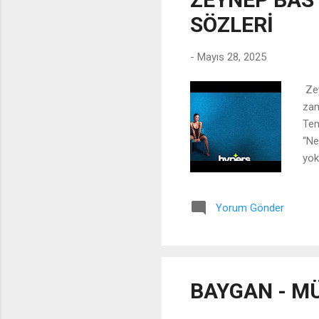
gös
SÖZLERİ
-
Mayıs 28, 2025
Zey
zam
Tem
“Ne
yok
“Vi
met
Yorum Gönder
uta
çat
Sev
Uyk
şik
BAYGAN - M
Ağı