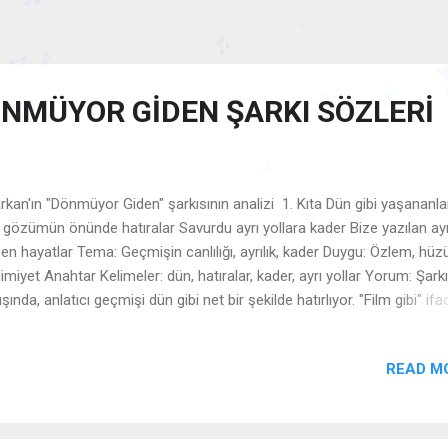
ÖNMÜYOR GİDEN ŞARKI SÖZLERİ
♬
♩
♪
🎵
♬
♫
♫
♬
kan'ın "Dönmüyor Giden" şarkısının analizi 1. Kıta Dün gibi yaşananla
i gözümün önünde hatıralar Savurdu ayrı yollara kader Bize yazılan ayr
♪

en hayatlar Tema: Geçmişin canlılığı, ayrılık, kader Duygu: Özlem, hüz
♫
🎵
limiyet Anahtar Kelimeler: dün, hatıralar, kader, ayrı yollar Yorum: Şark
lışında, anlatıcı geçmişi dün gibi net bir şekilde hatırlıyor. "Film gibi" ifa
ların canlılığını ve sinematik etkisini vurguluyor. Ayrılığı "kader"e bağlay
ylara karşı edilgen bir duruş sergiliyor. 2. Kıta Şimdiki aklım olsaydı
READ M
elemezdim İhmal etmezdim anı biriktirmeyi Vız gelirdi bana aklın bütü
erleri Dinlerdim kalbimin sesini Tema: Pişmanlık, geçmişle yüzleşme
gu: Keşke duygusu, içsel sorgulama Anahtar Kelimeler: ertelemezdim
al, kalbin sesi Yorum: Klasik bir "keşke" ifadesiyle, geçmişte yapılan