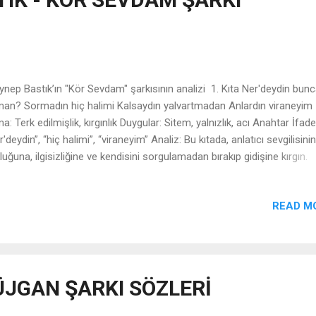
teriyor. Dramatik bir uyanış anı. 🔹...
🎵
nep Bastık’ın "Kör Sevdam" şarkısının analizi 1. Kıta Ner'deydin bun
an? Sormadın hiç halimi Kalsaydın yalvartmadan Anlardın viraneyim
a: Terk edilmişlik, kırgınlık Duygular: Sitem, yalnızlık, acı Anahtar İfade
r'deydin”, “hiç halimi”, “viraneyim” Analiz: Bu kıtada, anlatıcı sevgilisinin
luğuna, ilgisizliğine ve kendisini sorgulamadan bırakıp gidişine kırgın.
raneyim” ifadesi, iç dünyasındaki yıkımı ve duygusal çöküşü güçlü bir
aforla anlatıyor. 2. Kıta Sırtını döndün bana Uykularımı zindan edip Ve
READ M
nmadan Özlemin sürükler beni Tema: İhanet, özlem Duygular: Hüsran,
ışma Anahtar İfadeler: “Sırtını döndün”, “zindan”, “özlemin sürükler” An
gilinin fiziksel ya da duygusal kaçışı, anlatıcının yaşamını altüst etmiş.
usuzluk ve içsel huzursuzluk simgelenmiş. İronik biçimde, sevdiği kiş
ayetçi olsa da ona karşı duyduğu özlem hâlâ güçlü. 3. Nakarat (1. Tekr
ÜJGAN ŞARKI SÖZLERİ
r konuştum da, ...