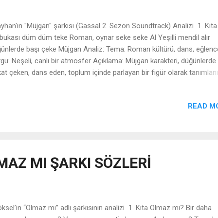
han'ın "Müjgan" şarkısı (Gassal 2. Sezon Soundtrack) Analizi 1. Kıta
bukası düm düm teke Roman, oynar seke seke Al Yeşilli mendil alır
ünlerde başı çeke Müjgan Analiz: Tema: Roman kültürü, dans, eğlenc
gu: Neşeli, canlı bir atmosfer Açıklama: Müjgan karakteri, düğünlerde
kat çeken, dans eden, toplum içinde parlayan bir figür olarak tanımlanı
buka ritimleriyle başlayarak geleneksel Roman havası yaratılıyor. "Al Ye
dil" ise Roman kültüründe kadın figürünü temsil eder. 2. Kıta Dudağın
READ M
üyorsun, Müjgan Niye beni üzüyorsun, Müjgan Dudağını büzüyorsun,
gan Niye beni üzüyorsun, Müjgan Analiz: Tema: Aşk, sitem Duygu: Hü
al kırıklığı Açıklama: Anlatıcı, Müjgan’ın ona karşı sergilediği ilgisiz veya
ırdan dolayı üzgün. "Dudağını büzmek" somurtmak, ilgisizlik gösterme
amında kullanılıyor. Bu kıta, önceki coşkulu atmosferi duygusal bir hü
MAZ MI ŞARKI SÖZLERİ
yor. 3. K...
sel’in “Olmaz mı” adlı şarkısının analizi 1. Kıta Olmaz mı? Bir daha