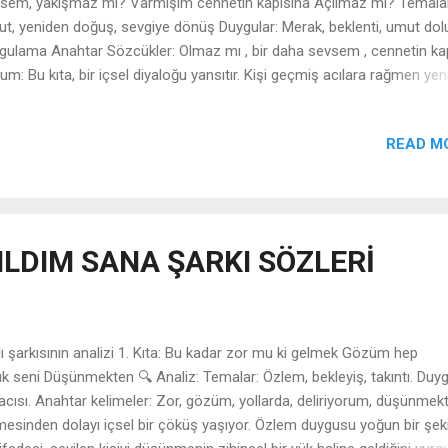
sem, yakışmaz mı? Varmışım cennetin kapısına Açılmaz mı? Temalar
t, yeniden doğuş, sevgiye dönüş Duygular: Merak, beklenti, umut dolu
gulama Anahtar Sözcükler: Olmaz mı , bir daha sevsem , cennetin kap
um: Bu kıta, bir içsel diyaloğu yansıtır. Kişi geçmiş acılara rağmen ye
mek istiyor, ancak bu isteğin kabul görüp görmeyeceğinden emin deği
nnetin kapısına varmak” metaforu, bir aşkın en yüce, en saf hâline
READ M
şmayı sembolize ediyor. Ancak bu kapının açılıp açılmayacağı muğlak
akılmış, umut ile korku iç içe. 2. Kıta İnanmışım, uslanmadım Kaç defa
mışım Gel, hazırım Temalar: Israr, direnç, duygusal cesaret Duygular:
arlılık, geçmişin acılarına rağmen direnç Anahtar Sözcükler: inanmışım
anmadım , hazırım Yorum: Şarkıdaki anlatıcı, geçmişte defalarca
KILDIM SANA ŞARKI SÖZLERİ
nmasına” rağmen sevgiye inanmaktan vazgeçmemiş. Bu kıta bir ...
lı şarkısının analizi 1. Kıta: Bu kadar zor mu ki gelmek Gözüm hep
ık seni Düşünmekten 🔍 Analiz: Temalar: Özlem, bekleyiş, takıntı. Duyg
acısı. Anahtar kelimeler: Zor, gözüm, yollarda, deliriyorum, düşünmek
emesinden dolayı içsel bir çöküş yaşıyor. Özlem duygusu yoğun bir şek