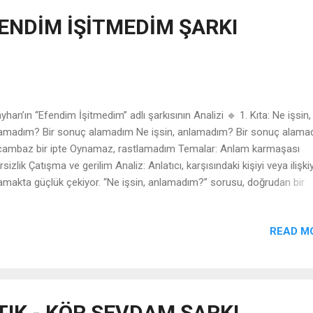
alardan duyulan pişmanlık dile getiriliyor. "Aklın ezberleri...
ENDİM İŞİTMEDİM ŞARKI
han’ın “Efendim İşitmedim” adlı şarkısının Analizi 🔹 1. Kıta: Ne işsin,
amadım? Bir sonuç alamadım Ne işsin, anlamadım? Bir sonuç alama
 cambaz bir ipte Oynamaz, rastlamadım Temalar: Anlam karmaşası
irsizlik Çatışma ve gerilim Analiz: Anlatıcı, karşısındaki kişiyi veya ilişkiy
amakta güçlük çekiyor. “Ne işsin, anlamadım?” sorusu, doğrudan bir
gulama değil; daha çok, bir hayal kırıklığı ve kafa karışıklığı ifadesi. “İki
baz bir ipte oynamaz” deyimi, birlikte var olamayan iki güçlü karakter
READ M
ışmasını vurguluyor. Bu kıtada ilişki içindeki güç savaşı hissediliyor. 🔹
arat: Vay anasını Oyuna mı geldim? Vay anasını Oyuna mı geldim?
alar: Aldatılmışlık hissi Şaşkınlık ve öfke Analiz: “Vay anasını” ifadesi,
ak jargonu ve halk söylemiyle güçlü bir hayret ve sinir barındırıyor. “O
geldim?” sorusu, anlatıcının kandırılmış ya da manipüle edilmiş hissett
IK - KÖR SEVDAM ŞARKI