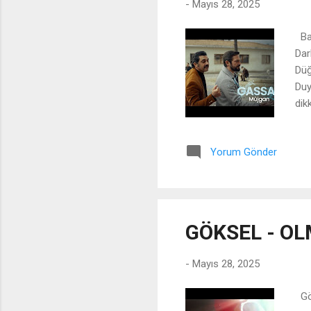
-
Mayıs 28, 2025
Bay
Dar
Düğ
Duy
dik
Dar
men
Yorum Gönder
büz
Müj
hay
tav
🎵
anl
GÖKSEL - OL
çeki
-
Mayıs 28, 2025
Gök