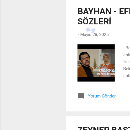
hat
BAYHAN - EF
SÖZLERİ
-
Mayıs 28, 2025
Bay
anl
İki
Bel
anl
sor
cam
Yorum Gönder
çat
Nak
Tem
sok
mı 
ZEYNEP BAST