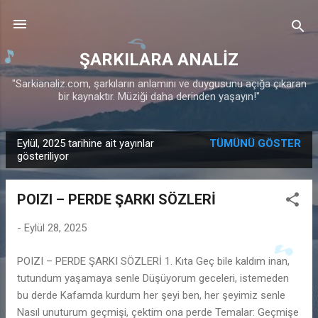
♬
Ana içeriğe atla
ŞARKILARA ANALİZ
♪
🎵
"Sarkianaliz.com, şarkıların anlamını ve duygusunu açığa çıkaran
bir kaynaktır. Müziği daha derinden yaşayın!"
Eylül, 2025 tarihine ait yayınlar
TÜMÜNÜ GÖSTER
K
gösteriliyor
a
y
POIZI – PERDE ŞARKI SÖZLERİ
ı
t
-
Eylül 28, 2025
l
POIZI – PERDE ŞARKI SÖZLERİ 1. Kıta Geç bile kaldım inan,
a
🎵
tutundum yaşamaya senle Düşüyorum geceleri, istemeden
r
bu derde Kafamda kurdum her şeyi ben, her şeyimiz senle
Nasıl unuturum geçmişi, çektim ona perde Temalar: Geçmişe