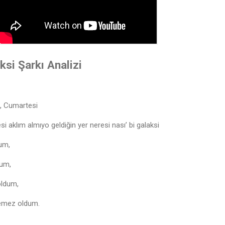
si Şarkı Analizi
i, Cumartesi
i aklım almıyo geldiğin yer neresi nası’ bi galaksi
um,
dum,
oldum,
♩
emez oldum.