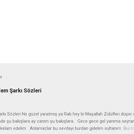
♩
ar
lem Şarkı Sözleri
arkı Sözleri Ne güzel yaratmış ya Rab hey bi Maşallah Zülüfleri düşer
nde şu bakışlara ay canım şu bakışlara.. Gece gece gel yanıma seyra
i kelam edelim Anlamazlar bu sevdayı burdan gidelim sultanım Burd