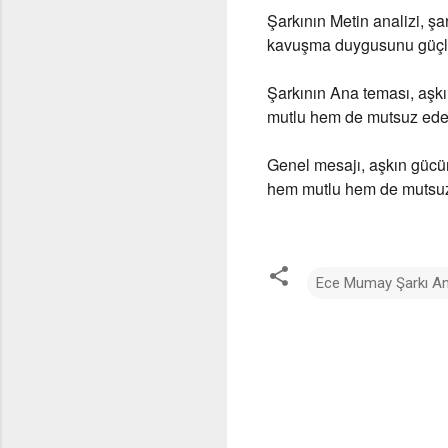
Şarkının Metin analizi
, şa
kavuşma duygusunu güçlü 
Şarkının Ana teması
, aşk
mutlu hem de mutsuz edebi
Genel mesajı
, aşkın gücü
hem mutlu hem de mutsuz e
Ece Mumay Şarkı Ana
Y
o
r
u