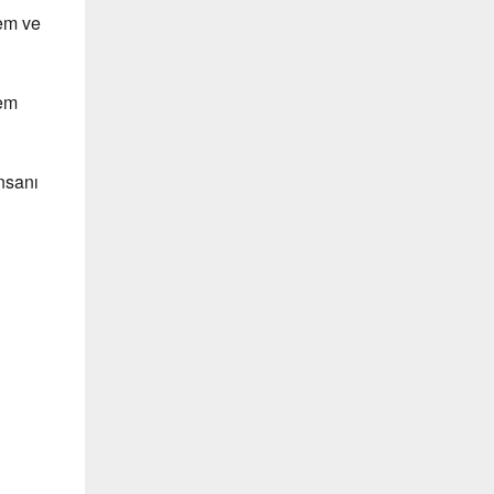
lem ve
hem
insanı