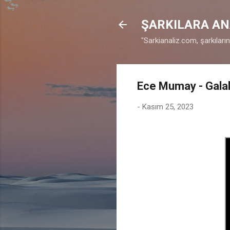
🎶
ŞARKILARA AN
"Sarkianaliz.com, şarkıları
Ece Mumay - Galak
-
Kasım 25, 2023