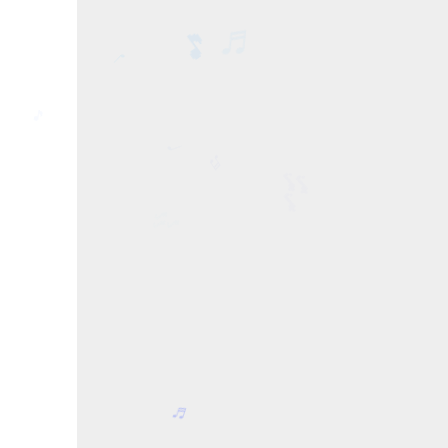
♬
♬
🎵
♩
🎵
♬
♩
🎶
🎶