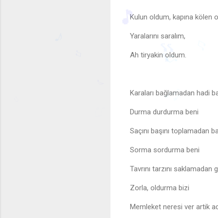
Kulun oldum, kapına kölen 
Yaralarını saralım,
♫
Ah tiryakin oldum.
🎶
🎵
♪
🎶
♫
Karaları bağlamadan hadi b
♫
♫
Durma durdurma beni
♪
🎶
♫
♫
Saçını başını toplamadan b
Sorma sordurma beni
Tavrını tarzını saklamadan g
Zorla, oldurma bizi
Memleket neresi ver artik a