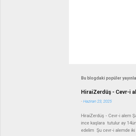
Bu blogdaki popüler yayınl
HiraiZerdüş - Cevr-i a
-
Haziran 23, 2025
HiraiZerdüş - Cevr-i alem Ş
ince kaşlara tutulur ay 14ü
edelim Şu cevr-i alemde ik