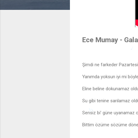
Ece Mumay - Galak
Şimdi ne farkeder Pazartes
Yanımda yoksun iyi mi böyles
Eline beline dokunamaz old
Su gibi tenine sarılamaz ol
Sensiz bi’ güne uyanamaz 
Bittim özüme sözüme dön