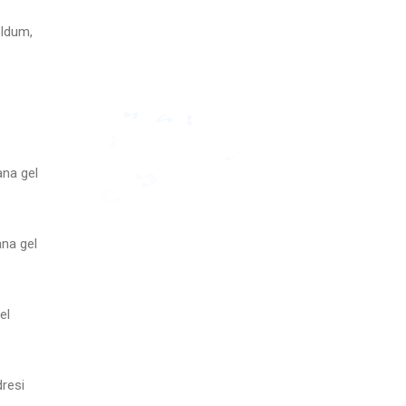
oldum,
ana gel
🎵
🎵
♪
♪
♩
♬
♬
♪
ana gel
el
dresi