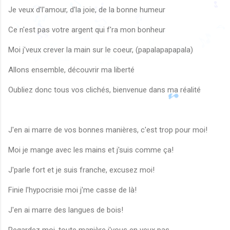
♩
♫
Je veux d'l'amour, d'la joie, de la bonne humeur
♬
♫
🎵
🎶
♬
♪
Ce n'est pas votre argent qui f'ra mon bonheur
♫
♩
🎶
🎶
♪
♩
♫
🎵
Moi j'veux crever la main sur le coeur, (papalapapapala)
♪
🎶
♬
♬
♬
♬
♬
♬
🎶
♩
♩
♪
Allons ensemble, découvrir ma liberté
Oubliez donc tous vos clichés, bienvenue dans ma réalité
J'en ai marre de vos bonnes manières, c'est trop pour moi!
Moi je mange avec les mains et j'suis comme ça!
J'parle fort et je suis franche, excusez moi!
Finie l'hypocrisie moi j'me casse de là!
J'en ai marre des langues de bois!