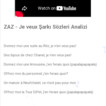
♬
ZAZ - Je veux Şarkı Sözleri Analizi
Donnez moi une suite au Ritz, je n'en veux pas!
Des bijoux de chez Chanel, je n'en veux pas!
Donnez moi une limousine, j'en ferais quoi (papalapapapala)

♬
Offrez moi du personnel, j'en ferais quoi?
♩
♬
Un manoir à Neufchatel, ce n'est pas pour moi
Offrez moi la Tour Eiffel, j'en ferais quoi (papalapapapala)
🎵
♩
♩