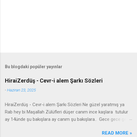
Bu blogdaki popüler yayınlar
HiraiZerdüş - Cevr-i alem Şarkı Sözleri
-
Haziran 23, 2025
HiraiZerdüş - Cevr-i alem Şarkı Sözleri Ne güzel yaratmış ya
Rab hey bi Maşallah Zülüfleri düşer canım ince kaşlara tutulur
ay 14ünde şu bakışlara ay canım şu bakışlara.. Gece gece gel
yanıma seyran edelim Şu cevr-i alemde iki kelam edelim
READ MORE »
Anlamazlar bu sevdayı burdan gidelim sultanım Burdan gidelim