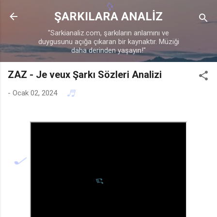
Ana içeriğe atla
ŞARKILARA ANALİZ
"Sarkianaliz.com, şarkıların anlamını ve
duygusunu açığa çıkaran bir kaynaktır. Müziği
daha derinden yaşayın!"
ZAZ - Je veux Şarkı Sözleri Analizi
-
Ocak 02, 2024
♫
♪