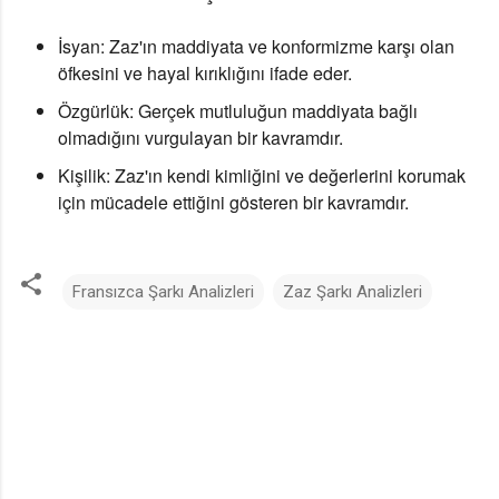
İsyan:
Zaz'ın maddiyata ve konformizme karşı olan
öfkesini ve hayal kırıklığını ifade eder.
Özgürlük:
Gerçek mutluluğun maddiyata bağlı
olmadığını vurgulayan bir kavramdır.
Kişilik:
Zaz'ın kendi kimliğini ve değerlerini korumak
için mücadele ettiğini gösteren bir kavramdır.
Fransızca Şarkı Analizleri
Zaz Şarkı Analizleri
Y
o
r
u
m