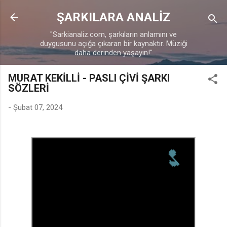
Ana içeriğe atla
ŞARKILARA ANALİZ
"Sarkianaliz.com, şarkıların anlamını ve
duygusunu açığa çıkaran bir kaynaktır. Müziği
daha derinden yaşayın!"
♩
MURAT KEKİLLİ - PASLI ÇİVİ ŞARKI
SÖZLERİ
-
Şubat 07, 2024