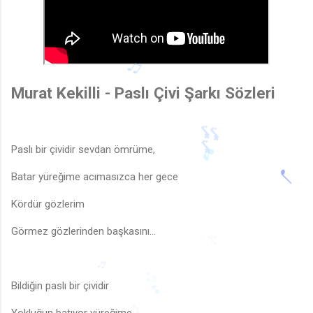
Murat Kekilli - Paslı Çivi Şarkı Sözleri
♫
Paslı bir çividir sevdan ömrüme,
Batar yüreğime acımasızca her gece
🎶
Kördür gözlerim
🎵
Görmez gözlerinden başkasını…
Bildiğin paslı bir çividir
🎵
♬
🎶
♬