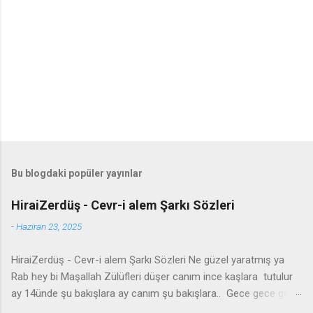
Bu blogdaki popüler yayınlar
HiraiZerdüş - Cevr-i alem Şarkı Sözleri
-
Haziran 23, 2025
HiraiZerdüş - Cevr-i alem Şarkı Sözleri Ne güzel yaratmış ya
Rab hey bi Maşallah Zülüfleri düşer canım ince kaşlara tutulur
ay 14ünde şu bakışlara ay canım şu bakışlara.. Gece gece gel
yanıma seyran edelim Şu cevr-i alemde iki kelam edelim