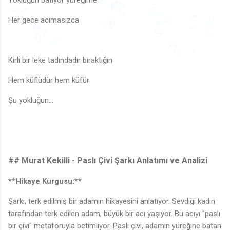
Yokluğun batıyor yüreğime
🎵
♪
🎶
Her gece acımasızca
🎶
🎶
🎶
♩
♬
🎶
🎶
🎵
♬
♬
♩
🎵
♫
🎶
♩
🎶
♫
♫
♪
♬
♪
Kirli bir leke tadındadır bıraktığın
♬
♬
♪
🎶
♪
Hem küflüdür hem küfür
Şu yokluğun…
## Murat Kekilli - Paslı Çivi Şarkı Anlatımı ve Analizi
**Hikaye Kurgusu:**
Şarkı, terk edilmiş bir adamın hikayesini anlatıyor. Sevdiği kadın
tarafından terk edilen adam, büyük bir acı yaşıyor. Bu acıyı "paslı
bir çivi" metaforuyla betimliyor. Paslı çivi, adamın yüreğine batan