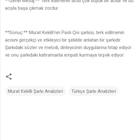
**Genel Mesaj:** Terk edilmenin acısı çok büyük bir acıdır ve bu
acıyla başa çıkmak zordur.
**Sonuç:** Murat Kekilli'nin Paslı Çivi şarkısı, terk edilmenin
acısını gerçekçi ve etkileyici bir şekilde anlatan bir şarkıdır.
Şarkıdaki sözler ve melodi, dinleyicinin duygularına hitap ediyor
ve onu şarkıdaki kahramanla empati kurmaya teşvik ediyor.
Murat Kekilli Şarkı Analizleri
Türkçe Şarkı Analizleri
Y
o
r
u