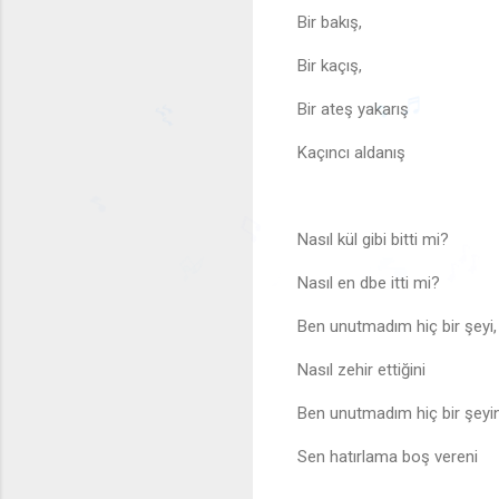
Bir bakış,
Bir kaçış,
♫
Bir ateş yakarış
Kaçıncı aldanış
♬
🎶
Nasıl kül gibi bitti mi?
🎵
🎵
♫
🎶
Nasıl en dbe itti mi?
♫
♪
Ben unutmadım hiç bir şeyi,
Nasıl zehir ettiğini
Ben unutmadım hiç bir şeyin
Sen hatırlama boş vereni