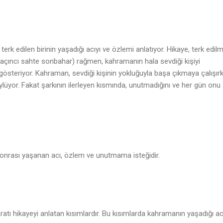
 terk edilen birinin yaşadığı acıyı ve özlemi anlatıyor. Hikaye, terk edil
çıncı sahte sonbahar) rağmen, kahramanın hala sevdiği kişiyi
gösteriyor. Kahraman, sevdiği kişinin yokluğuyla başa çıkmaya çalışır
lüyor. Fakat şarkının ilerleyen kısmında, unutmadığını ve her gün onu
 sonrası yaşanan acı, özlem ve unutmama isteğidir.
🎵
aratı hikayeyi anlatan kısımlardır. Bu kısımlarda kahramanın yaşadığı ac