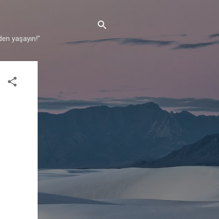
den yaşayın!"
♬