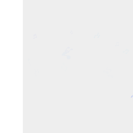
♪
♫
♬
🎶
♬
♫
🎵
♩
♫
🎶
🎶