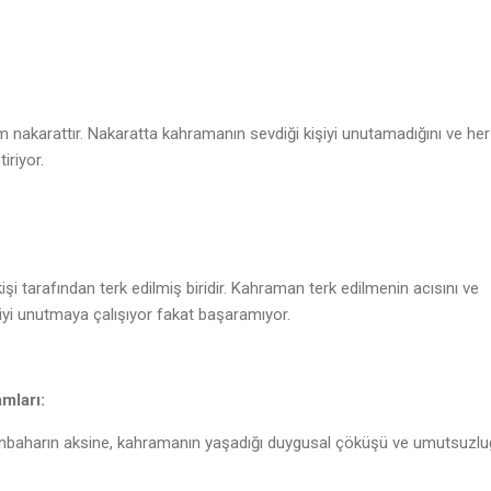
m nakarattır. Nakaratta kahramanın sevdiği kişiyi unutamadığını ve he
iriyor.
işi tarafından terk edilmiş biridir. Kahraman terk edilmenin acısını ve
şiyi unutmaya çalışıyor fakat başaramıyor.
mları:
nbaharın aksine, kahramanın yaşadığı duygusal çöküşü ve umutsuzl