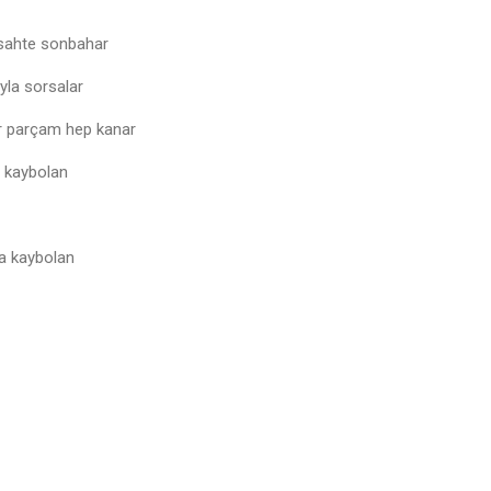
 sahte sonbahar
ıyla sorsalar
r parçam hep kanar
a kaybolan
a kaybolan