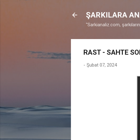
ŞARKILARA AN
"Sarkianaliz.com, şarkıları
RAST - SAHTE S
-
Şubat 07, 2024