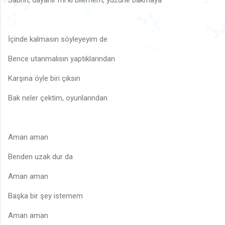
♬
Sabrın, dayanır mı ki bilemem, yüzüne bakmaya
🎶
🎶
♫
🎵
♫
🎶
♬
♩
🎵
♬
🎵

♫
🎵
İçinde kalmasın söyleyeyim de
♩
🎵
♬
♫
♪
🎶
🎵
Bence utanmalısın yaptıklarından
♪
♬
🎵
♪
Karşına öyle biri çıksın
Bak neler çektim, oyunlarından
♫
Aman aman
Benden uzak dur da
Aman aman
Başka bir şey istemem
Aman aman