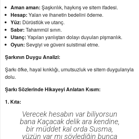
Aman aman:
Şaşkınlık, haykırış ve sitem ifadesi.
Hesap:
Yalan ve ihanetin bedelini ödeme.
Yüz:
Dürüstlük ve utanç.
Sabır:
Tahammül sınırı.
Utanç:
Yapılan yanlıştan dolayı duyulan pişmanlık.
Oyun:
Sevgiyi ve güveni suistimal etme.
Şarkının Duygu Analizi:
Şarkı öfke, hayal kırıklığı, umutsuzluk ve sitem duygularıyla
dolu.
Şarkı Sözlerinde Hikayeyi Anlatan Kısım:
1. Kıta:
Verecek hesabın var biliyorsun
bana Kaçacak delik ara kendine,
bir müddet kal orda Susma,
yüzün var mı söylediğin bunca