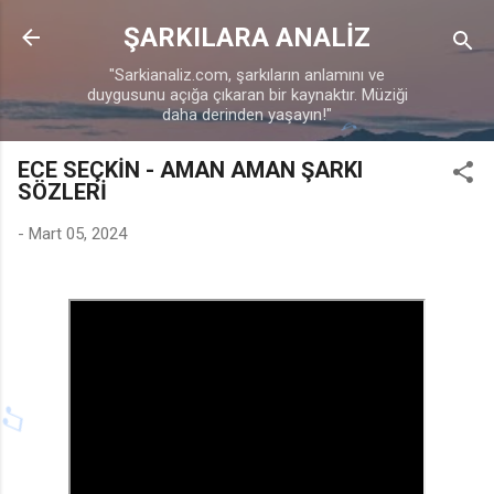
Ana içeriğe atla
ŞARKILARA ANALİZ
♩
"Sarkianaliz.com, şarkıların anlamını ve
duygusunu açığa çıkaran bir kaynaktır. Müziği
daha derinden yaşayın!"
ECE SEÇKİN - AMAN AMAN ŞARKI
SÖZLERİ
-
Mart 05, 2024