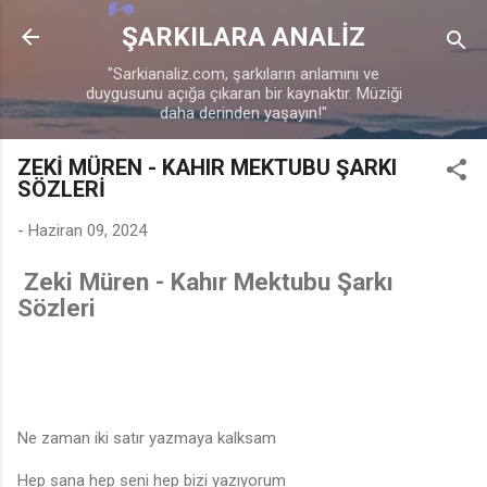
Ana içeriğe atla
ŞARKILARA ANALİZ
"Sarkianaliz.com, şarkıların anlamını ve
duygusunu açığa çıkaran bir kaynaktır. Müziği
daha derinden yaşayın!"
ZEKİ MÜREN - KAHIR MEKTUBU ŞARKI
SÖZLERİ
-
Haziran 09, 2024
Zeki Müren - Kahır Mektubu Şarkı
Sözleri
♩
Ne zaman iki satır yazmaya kalksam
Hep sana hep seni hep bizi yazıyorum