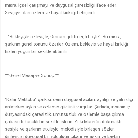
mısra, içsel çatışmayı ve duygusal çaresizliği ifade eder.
Sevgiye olan özlem ve hayal kırıklığı belirgindir.
- "Bekleyişle özleyişle, Ömrüm geldi geçti böyle": Bu mısra,
şarkının genel tonunu özetler. Özlem, bekleyiş ve hayal kırıklığı
hisleri yoğun bir şekilde aktarılır.
**Genel Mesaj ve Sonuç:**
"Kahır Mektubu" şarkısı, derin duygusal acıları, ayrılığı ve yalnızlığı
anlatırken aşkın ve özlemin gücünü vurgular. Şarkıda, insanın iç
dünyasındaki çaresizlik, umutsuzluk ve özlemle başa çıkma
çabası dokunaklı bir şekilde işlenir. Zeki Müren'in dokunaklı
sesiyle ve şarkının etkileyici melodisiyle birleşen sözler,
dinleyiciyi duygusal bir yolculuğa çıkarır ve aşkın ve kaybın