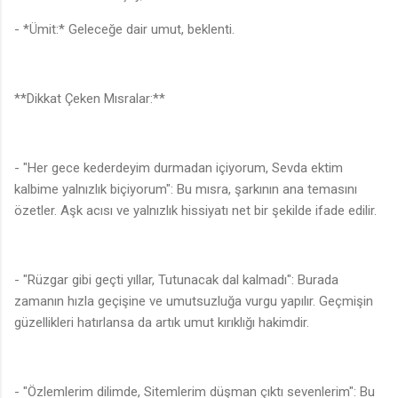
- *Ümit:* Geleceğe dair umut, beklenti.
**Dikkat Çeken Mısralar:**
- "Her gece kederdeyim durmadan içiyorum, Sevda ektim
kalbime yalnızlık biçiyorum": Bu mısra, şarkının ana temasını
özetler. Aşk acısı ve yalnızlık hissiyatı net bir şekilde ifade edilir.
- "Rüzgar gibi geçti yıllar, Tutunacak dal kalmadı": Burada
zamanın hızla geçişine ve umutsuzluğa vurgu yapılır. Geçmişin
güzellikleri hatırlansa da artık umut kırıklığı hakimdir.
- "Özlemlerim dilimde, Sitemlerim düşman çıktı sevenlerim": Bu