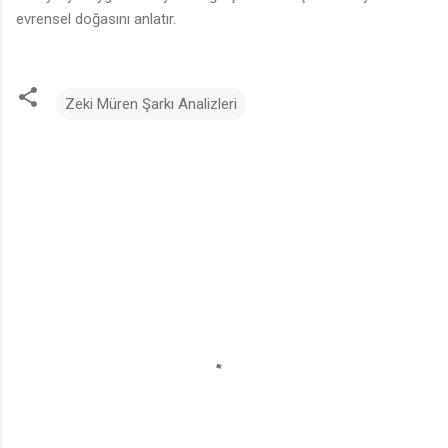
evrensel doğasını anlatır.
Zeki Müren Şarkı Analizleri
Y
o
r
u
m
l
a
r