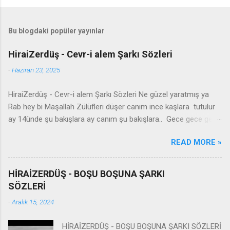
Bu blogdaki popüler yayınlar
HiraiZerdüş - Cevr-i alem Şarkı Sözleri
-
Haziran 23, 2025
HiraiZerdüş - Cevr-i alem Şarkı Sözleri Ne güzel yaratmış ya
Rab hey bi Maşallah Zülüfleri düşer canım ince kaşlara tutulur
ay 14ünde şu bakışlara ay canım şu bakışlara.. Gece gece gel
yanıma seyran edelim Şu cevr-i alemde iki kelam edelim
READ MORE »
Anlamazlar bu sevdayı burdan gidelim sultanım Burdan gidelim
canım burdan gidelim - Derdit we kûlim leyla xemit barime
zindegî bê tu leyla zindan malime ey hawar zindan malime reng
HİRAİZERDÜŞ - BOŞU BOŞUNA ŞARKI
zerdî xezen Leyla xetey payîze reng zerdya key min leyla dûrî
SÖZLERİ
azîze ey hawar dûrî azîze Leylî leylî leylî yekem leylim cwane
-
Aralık 15, 2024
Leyla biçkeley nazdar xawsay xwmane ey hawar hawsay
xwemane - Ne güzel yaratmış ya Rab hey bi Maşallah Zülüfleri
HİRAİZERDÜŞ - BOŞU BOŞUNA ŞARKI SÖZLERİ