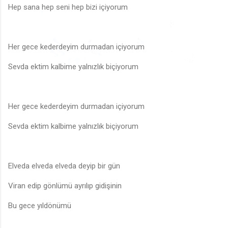
🎶
Hep sana hep seni hep bizi içiyorum
🎶
🎶
🎵
♪
🎵
Her gece kederdeyim durmadan içiyorum
🎶
🎶
♬
♬
🎵
🎶
♩
♩
♫
♩
♪
♬
Sevda ektim kalbime yalnızlık biçiyorum
♪
Her gece kederdeyim durmadan içiyorum
Sevda ektim kalbime yalnızlık biçiyorum
Elveda elveda elveda deyip bir gün
Viran edip gönlümü ayrılıp gidişinin
Bu gece yıldönümü