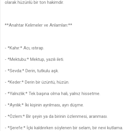
olarak hüzünlü bir ton hakimdir.
**Anahtar Kelimeler ve Anlamları:**
- *Kahır:* Acı, ıstırap.
- *Mektubu:* Mektup, yazılı ileti.
- *Sevda:* Derin, tutkulu aşk.
- *Keder:* Derin bir üzüntü, hüzün.
♩
- *Yalnızlık:* Tek başına olma hali, yalnız hissetme.
- *Ayrılık:* İki kişinin ayrılması, ayrı düşme.
- *Özlem:* Bir şeyin ya da birinin özlenmesi, aranması.
♫
- *Şerefe:* İçki kaldırırken söylenen bir selam, bir nevi kutlama.