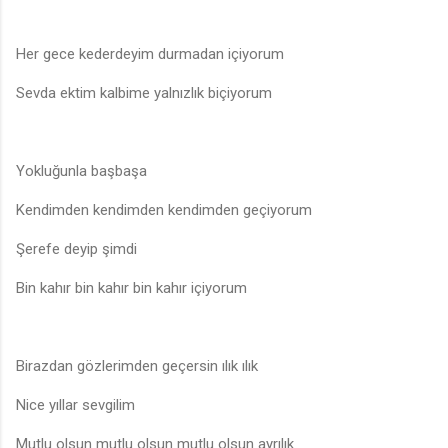
Her gece kederdeyim durmadan içiyorum
Sevda ektim kalbime yalnızlık biçiyorum
Yokluğunla başbaşa
Kendimden kendimden kendimden geçiyorum
Şerefe deyip şimdi
Bin kahır bin kahır bin kahır içiyorum
Birazdan gözlerimden geçersin ılık ılık
Nice yıllar sevgilim
Mutlu olsun mutlu olsun mutlu olsun ayrılık