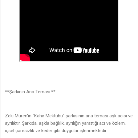
**Şarkının Ana Teması:**
Zeki Müren'in "Kahır Mektubu" şarkısının ana teması aşk acısı ve
ayrılıktır. Şarkıda, aşkla bağlılık, ayrılığın yarattığı acı ve özlem,
içsel çaresizlik ve keder gibi duygular işlenmektedir.