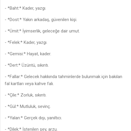
- *Baht:* Kader, yazgı.
- *Dost:* Yakın arkadaş, güvenilen kişi.
- *Ümit:* İyimserlik, geleceğe dair umut.
- *Felek:* Kader, yazgı.
- *Gemisi:* Hayat, kader.
- *Dert:* Üzüntü, sıkıntı.
- *Fallar:* Gelecek hakkında tahminlerde bulunmak için bakılan
fal kartları veya kahve falı.
- *Çile:* Zorluk, sıkıntı.
- *Gül:* Mutluluk, sevinç.
- *Yalan:* Gerçek dışı, yanıltıcı.
- *Dilek:* İstenilen şey, arzu.