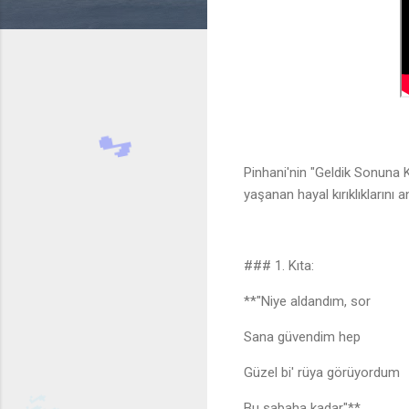
Pinhani'nin "Geldik Sonuna K
yaşanan hayal kırıklıklarını a
### 1. Kıta:
**"Niye aldandım, sor
Sana güvendim hep
Güzel bi' rüya görüyordum
Bu sabaha kadar"**