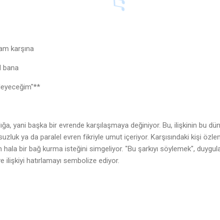
rsam karşına
ıl bana
yleyeceğim"**
ılığa, yani başka bir evrende karşılaşmaya değiniyor. Bu, ilişkinin bu d
suzluk ya da paralel evren fikriyle umut içeriyor. Karşısındaki kişi özl
nın hala bir bağ kurma isteğini simgeliyor. "Bu şarkıyı söylemek", duygula
e ilişkiyi hatırlamayı sembolize ediyor.