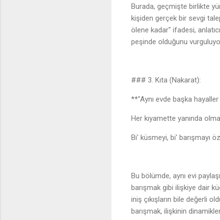
Burada, geçmişte birlikte yürü
kişiden gerçek bir sevgi talep
ölene kadar" ifadesi, anlatıc
peşinde olduğunu vurguluyo
### 3. Kıta (Nakarat):
**"Aynı evde başka hayalle
Her kıyamette yanında olm
Bi' küsmeyi, bi' barışmayı 
Bu bölümde, aynı evi paylaşı
barışmak gibi ilişkiye dair 
iniş çıkışların bile değerli
barışmak, ilişkinin dinamikle