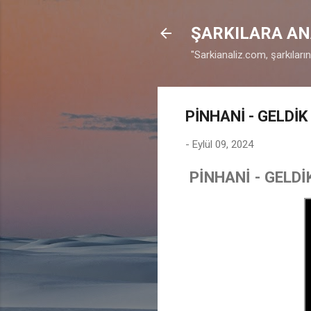
ŞARKILARA AN
"Sarkianaliz.com, şarkıları
PİNHANİ - GELDİ
-
Eylül 09, 2024
PİNHANİ - GELD