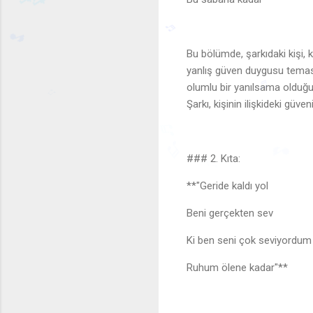
Bu bölümde, şarkıdaki kişi, 
yanlış güven duygusu teması 
🎶
olumlu bir yanılsama olduğu
Şarkı, kişinin ilişkideki güven
♬
🎵
♬
♫
### 2. Kıta:
♬
🎵
♬
♫
**"Geride kaldı yol
Beni gerçekten sev
Ki ben seni çok seviyordu
Ruhum ölene kadar"**