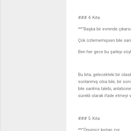
### 4. Kıta:
**"Başka bir evrende çıka
Çok özlememişsen bile sar
Ben her gece bu şarkıyı sö
Bu kıta, gelecekteki bir olas
sonlanmış olsa bile, bir son
bile sarılma talebi, anlatıcı
sürekli olarak ifade etmeyi v
### 5. Kıta:
**"Önümüz kıştan zor