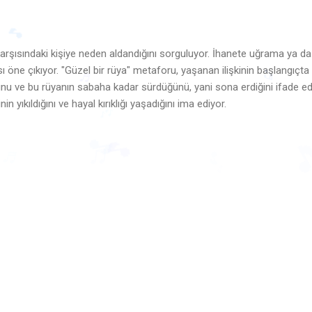
karşısındaki kişiye neden aldandığını sorguluyor. İhanete uğrama ya da
öne çıkıyor. "Güzel bir rüya" metaforu, yaşanan ilişkinin başlangıçta
nu ve bu rüyanın sabaha kadar sürdüğünü, yani sona erdiğini ifade ed
inin yıkıldığını ve hayal kırıklığı yaşadığını ima ediyor.
🎵
♬
♬
🎶

🎵
🎵
♫
🎵
♬
m