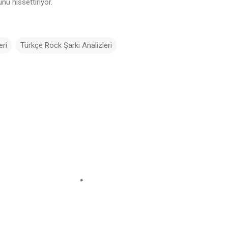
nu hissettiriyor.
eri
Türkçe Rock Şarkı Analizleri
♩
♫