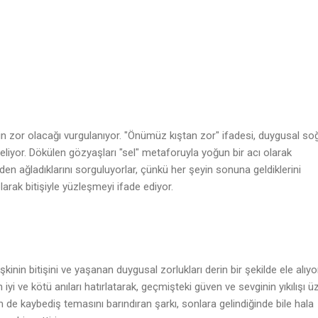
n zor olacağı vurgulanıyor. "Önümüz kıştan zor" ifadesi, duygusal so
liyor. Dökülen gözyaşları "sel" metaforuyla yoğun bir acı olarak
en ağladıklarını sorguluyorlar, çünkü her şeyin sonuna geldiklerini
 olarak bitişiyle yüzleşmeyi ifade ediyor.
şkinin bitişini ve yaşanan duygusal zorlukları derin bir şekilde ele alıyo
 iyi ve kötü anıları hatırlatarak, geçmişteki güven ve sevginin yıkılışı ü
de kaybediş temasını barındıran şarkı, sonlara gelindiğinde bile hala
♫