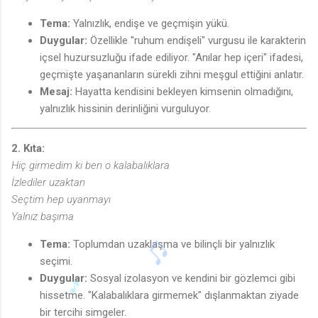
Tema:
Yalnızlık, endişe ve geçmişin yükü.
Duygular:
Özellikle "ruhum endişeli" vurgusu ile karakterin
içsel huzursuzluğu ifade ediliyor. "Anılar hep içeri" ifadesi,
geçmişte yaşananların sürekli zihni meşgul ettiğini anlatır.
Mesaj:
Hayatta kendisini bekleyen kimsenin olmadığını,
yalnızlık hissinin derinliğini vurguluyor.
2. Kıta:
Hiç girmedim ki ben o kalabalıklara
İzlediler uzaktan
Seçtim hep uyanmayı
Yalnız başıma
Tema:
Toplumdan uzaklaşma ve bilinçli bir yalnızlık
seçimi.
Duygular:
Sosyal izolasyon ve kendini bir gözlemci gibi
hissetme. "Kalabalıklara girmemek" dışlanmaktan ziyade
bir tercihi simgeler.