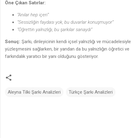
Öne Çıkan Satırlar:
“Anılar hep içeri”
“Sessizliğin faydası yok, bu duvarlar konuşmuyor”
“Öğrettin yalnızlığı, bu şarkılar sanaydı”
Sonuç:
Şarkı, dinleyicinin kendi içsel yalnızlığı ve mücadelesiyle
yüzleşmesini sağlarken, bir yandan da bu yalnızlığın öğretici ve
farkındalık yaratıcı bir yanı olduğunu gösteriyor.
Aleyna Tilki Şarkı Analizleri
Türkçe Şarkı Analizleri
Y
o
r
u