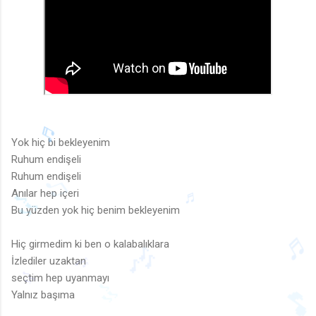
Yok hiç bi bekleyenim
Ruhum endişeli
Ruhum endişeli
Anılar hep içeri
Bu yüzden yok hiç benim bekleyenim
♫
Hiç girmedim ki ben o kalabalıklara
♬
İzlediler uzaktan
🎶
seçtim hep uyanmayı
Yalnız başıma
🎶
🎶
🎶