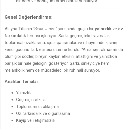
bir ders ve dönüşüm aracı olarak sunuluyor.
Genel Değerlendirme:
Aleyna Tilki’nin
“Bekleyenim”
şarkısında güçlü bir
yalnızlık
ve
öz
farkındalık
teması işleniyor. Şarkı, geçmişteki travmalar,
toplumsal uzaklaşma, içsel çatışmalar ve nihayetinde kişinin
kendi gücünü fark etmesi üzerine kurulu. "Ama sen olmasan da
olur" gibi sözler, bireyin kaybın etkisini atlattığını ve yalnızlıkla
barışık bir hâle geldiğini gösteriyor. Şarkı, dinleyiciye hem
melankolik hem de mücadeleci bir ruh hâli sunuyor.
Anahtar Temalar:
Yalnızlık
Geçmişin etkisi
Toplumdan uzaklaşma
Öz farkındalık ve olgunlaşma
Kayıp ve iletişimsizlik