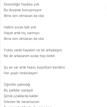

🎶
Sessizliğin faydası yok
Bu duvarlar konuşmuyor
🎵

♫
♬
Ama sen olmasan da olur
♪
♫
🎵

♫
♩
🎵
🎵
♩
🎵

Halimi soran bile yok
♪
♪
🎶
🎶
♩
♩
Hayat artık hiç sarmıyo
Ama sen olmasan da olur
🎶
Yoktu sanki hayatım ne bir arkadaşım
Ne de anlayanım acılar hep birikti
Şu an var artık hepsi, büyüttüm kendimi
Her şeyin farkındayım
Öğrettin yalnızlığı
Bu şarkılar sanaydı
Şimdi uzaklarda kaldın
İstesen de varamazsın