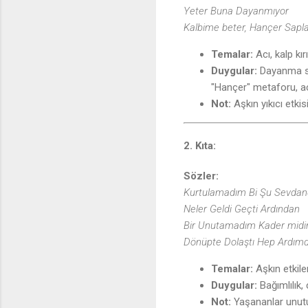
Yeter Buna Dayanmıyor
Kalbime beter, Hançer Sapla
Temalar:
Acı, kalp kırı
Duygular:
Dayanma sın
"Hançer" metaforu, acı
Not:
Aşkın yıkıcı etki
2. Kıta:
Sözler:
Kurtulamadım Bi Şu Sevda
Neler Geldi Geçti Ardından
Bir Unutamadım Kader midi
Dönüpte Dolaştı Hep Ardım
Temalar:
Aşkın etkile
Duygular:
Bağımlılık,
Not:
Yaşananlar unutul