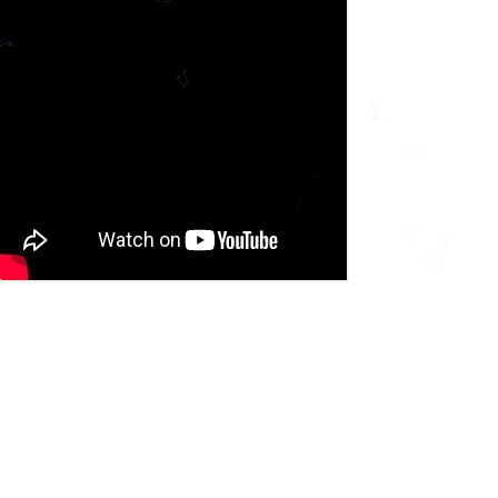
♪
♫
♬
♪
♫
♪
♪
♫
♪
♬
🎶
🎵
♩