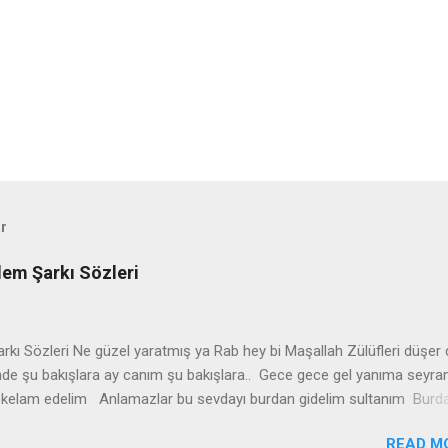
ar
lem Şarkı Sözleri
arkı Sözleri Ne güzel yaratmış ya Rab hey bi Maşallah Zülüfleri düşer
nde şu bakışlara ay canım şu bakışlara.. Gece gece gel yanıma seyra
i kelam edelim Anlamazlar bu sevdayı burdan gidelim sultanım Burd
m - Derdit we kûlim leyla xemit barime zindegî bê tu leyla zindan mal
READ M
rdî xezen Leyla xetey payîze reng zerdya key min leyla dûrî azîze ey