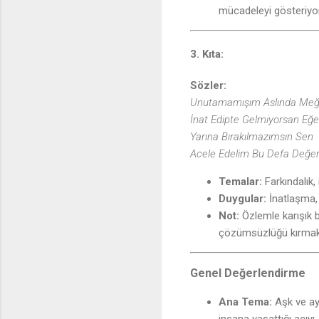
mücadeleyi gösteriyor
3. Kıta:
Sözler:
Unutamamışım Aslında Meğ
İnat Edipte Gelmiyorsan Eğe
Yarına Bırakılmazımsın Sen
Acele Edelim Bu Defa Değe
Temalar:
Farkındalık,
Duygular:
İnatlaşma, 
Not:
Özlemle karışık b
çözümsüzlüğü kırmak 
Genel Değerlendirme
Ana Tema:
Aşk ve ayr
insana yaşattığı acıyı