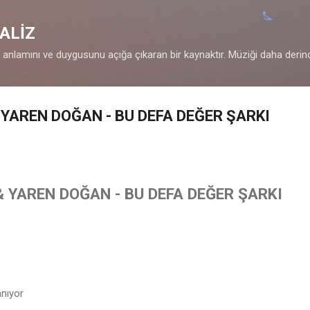
Ana içeriğe atla
ALİZ
n anlamını ve duygusunu açığa çıkaran bir kaynaktır. Müziği daha derin
YAREN DOĞAN - BU DEFA DEĞER ŞARKI
 YAREN DOĞAN - BU DEFA DEĞER ŞARKI
anıyor