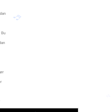
ndan
r Bu
dan
er
♬
er
r