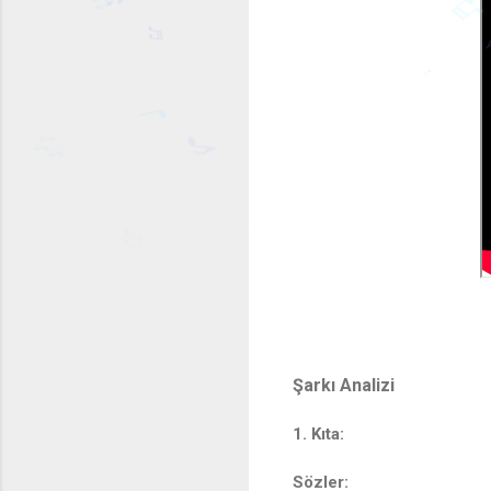
♬
♫
♬
♩
♩
♪
🎶
♫
♫
Şarkı Analizi
1. Kıta:
Sözler: