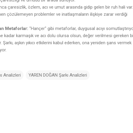
ca çaresizlik, özlem, acı ve umut arasında gidip gelen bir ruh hali var.
men çözülemeyen problemler ve inatlaşmaların ilişkiye zarar verdiği
n Metaforlar:
"Hançer" gibi metaforlar, duygusal acıyı somutlaştırıyo
e kadar karmaşık ve acı dolu olursa olsun, değer verilmesi gereken bi
or. Şarkı, aşkın yıkıcı etkilerini kabul ederken, ona yeniden şans vermek
yor.
 Analizleri
YAREN DOĞAN Şarkı Analizleri