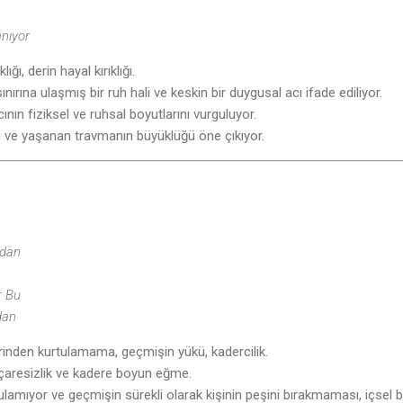
nıyor
klığı, derin hayal kırıklığı.
ırına ulaşmış bir ruh hali ve keskin bir duygusal acı ifade ediliyor.
nın fiziksel ve ruhsal boyutlarını vurguluyor.
si ve yaşanan travmanın büyüklüğü öne çıkıyor.
ndan
r Bu
dan
rinden kurtulamama, geçmişin yükü, kadercilik.
 çaresizlik ve kadere boyun eğme.
amıyor ve geçmişin sürekli olarak kişinin peşini bırakmaması, içsel b