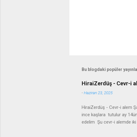
Bu blogdaki popüler yayınl
HiraiZerdüş - Cevr-i a
-
Haziran 23, 2025
HiraiZerdüş - Cevr-i alem Ş
ince kaşlara tutulur ay 14ü
edelim Şu cevr-i alemde ik
gidelim canım burdan gideli
hawar zindan malime reng ze