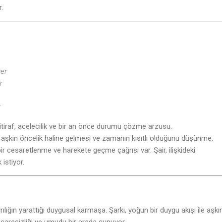
.
er
r
r
 itiraf, acelecilik ve bir an önce durumu çözme arzusu.
aşkın öncelik haline gelmesi ve zamanın kısıtlı olduğunu düşünme.
ir cesaretlenme ve harekete geçme çağrısı var. Şair, ilişkideki
istiyor.
ılığın yarattığı duygusal karmaşa. Şarkı, yoğun bir duygu akışı ile aşkı
, çaresizliği ve umudu bir arada sunuyor.