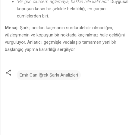
"Bir gün ölürsem ağlamaya, hakkın bile kalmadı"
: Duygusal
kopuşun kesin bir şekilde belirtildiği, en çarpıcı
cümlelerden biri.
Mesaj:
Şarkı, acıdan kaçmanın sürdürülebilir olmadığını,
yüzleşmenin ve kopuşun bir noktada kaçınılmaz hale geldiğini
vurguluyor. Anlatıcı, geçmişle vedalaşıp tamamen yeni bir
başlangıç yapma kararlılığı sergiliyor.
🎶
Emir Can İğrek Şarkı Analizleri
Y
o
r
u
m
l