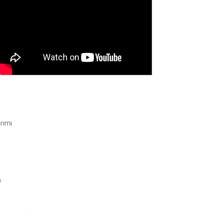
rımı
a