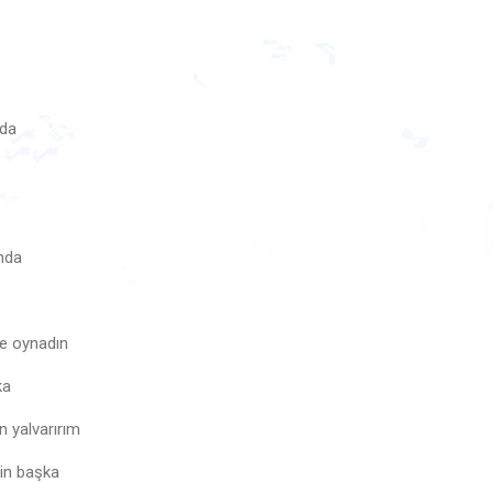
mda
♪
🎶
♩
♩
♪
🎶
♬
🎵
mda
♪
♫

♪
le oynadın
ka
n yalvarırım
gin başka