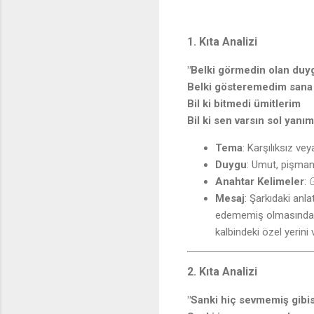
1. Kıta Analizi
"Belki görmedin olan duy
Belki gösteremedim sana
Bil ki bitmedi ümitlerim
Bil ki sen varsın sol yanı
Tema
: Karşılıksız ve
Duygu
: Umut, pişmanl
Anahtar Kelimeler
:
G
Mesaj
: Şarkıdaki anla
edememiş olmasından d
kalbindeki özel yerini 
2. Kıta Analizi
"Sanki hiç sevmemiş gibi