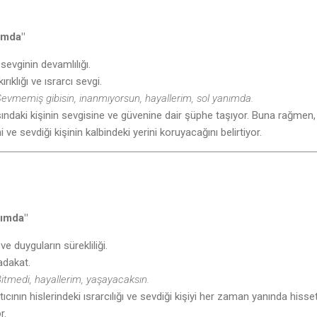
ımda"
 sevginin devamlılığı.
ırıklığı ve ısrarcı sevgi.
evmemiş gibisin, inanmıyorsun, hayallerim, sol yanımda.
şısındaki kişinin sevgisine ve güvenine dair şüphe taşıyor. Buna rağmen,
i ve sevdiği kişinin kalbindeki yerini koruyacağını belirtiyor.
nımda"
 duyguların sürekliliği.
sadakat.
itmedi, hayallerim, yaşayacaksın.
atıcının hislerindeki ısrarcılığı ve sevdiği kişiyi her zaman yanında hiss
r.