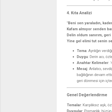
4. Kıta Analizi
"Beni sen yaraladın, kade
Kafam almıyor senden ba
♫
Delin oldum sanırım, geri
Yine gel elimi tut senin s
Tema
: Ayrılığın verdi
Duygu
: Derin acı, öz
Anahtar Kelimeler
:
Y
Mesaj
: Anlatıcı, sevd
bağlılığının devam ett
geri dönmesi için içte
Genel Değerlendirme
Temalar
: Karşılıksız aşk, ö
Duygular
: Pişmanlık, hüzün,