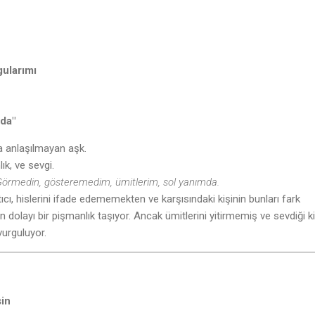
gularımı
mda"
ya anlaşılmayan aşk.
ık, ve sevgi.
örmedin, gösteremedim, ümitlerim, sol yanımda.
tıcı, hislerini ifade edememekten ve karşısındaki kişinin bunları fark
olayı bir pişmanlık taşıyor. Ancak ümitlerini yitirmemiş ve sevdiği ki
vurguluyor.
🎵
sin