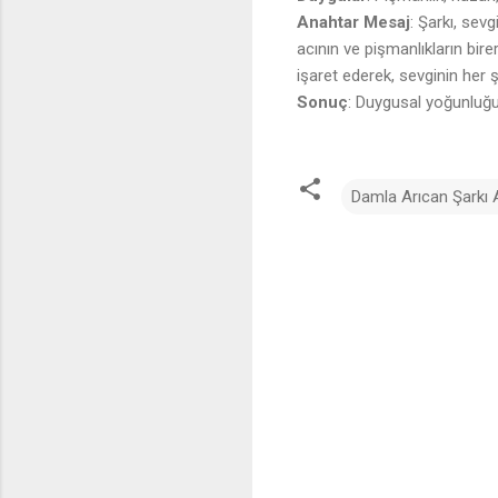
Anahtar Mesaj
: Şarkı, sev
acının ve pişmanlıkların bire
işaret ederek, sevginin her
Sonuç
: Duygusal yoğunluğu 
Damla Arıcan Şarkı A
Y
o
r
u
m
l
a
r