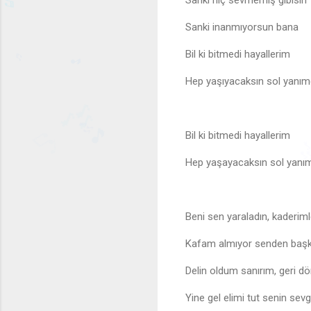
Sanki hiç sevmemiş gibisin
Sanki inanmıyorsun bana
Bil ki bitmedi hayallerim
Hep yaşıyacaksın sol yanı
♬
♬
♬
🎵
Bil ki bitmedi hayallerim
🎶
Hep yaşayacaksın sol yanı
🎶
♫
♩

🎵
Beni sen yaraladın, kaderim
Kafam almıyor senden baş
Delin oldum sanırım, geri dö
Yine gel elimi tut senin sev