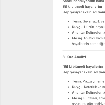
Sanki inanmıyorsun bana
Bil ki bitmedi hayallerim
Hep yaşıyacaksın sol yan
Tema
: Güvensizlik ve
Duygu
: Hüzün, hayal k
Anahtar Kelimeler
:
S
Mesaj
: Anlatıcı, kar
hayallerinin bitmediğin
3. Kıta Analizi
"Bil ki bitmedi hayallerim
Hep yaşayacaksın sol ya
Tema
: Vazgeçmeme ve
Duygu
: Kararlılık ve 
Anahtar Kelimeler
:
B
Mesaj
: Bu tekrar, anl
arzusunu güçlendiriyo