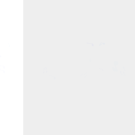
♩
♪
♩
♩
🎵
🎶
♬
♬
♩
♬
♪