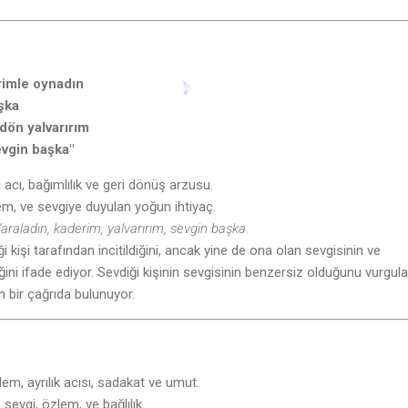
rimle oynadın
şka
 dön yalvarırım
evgin başka"
ği acı, bağımlılık ve geri dönüş arzusu.
lem, ve sevgiye duyulan yoğun ihtiyaç.
araladın, kaderim, yalvarırım, sevgin başka.
iği kişi tarafından incitildiğini, ancak yine de ona olan sevgisinin ve
iğini ifade ediyor. Sevdiği kişinin sevgisinin benzersiz olduğunu vurgula
n bir çağrıda bulunuyor.
zlem, ayrılık acısı, sadakat ve umut.
 sevgi, özlem, ve bağlılık.