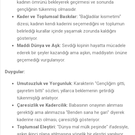
kadının ömrünü bekleyerek geçirmesi ve sonunda
gençliğinin tükenmiş olmasıdır.
Kader ve Toplumsal Baskılar:
"Bağladılar kısmetimi"
dizesi, kadının kendi kaderini seçemediğini ve toplumun
belirlediği kurallar içinde yaşamak zorunda kaldığını
gösteriyor.
Maddi Dünya ve Aşk:
Sevdiği kişinin hayatta mücadele
ederek bir şeyler kazandığı ama aşkın, maddiyatın önüne
geçemediği vurgulanıyor.
Duygular:
Umutsuzluk ve Yorgunluk:
Karakterin "Gençliğim gitti,
gayretim bitti" sözleri, yıllarca beklemenin getirdiği
tükenmişliği anlatıyor.
Çaresizlik ve Kadercilik:
Babasının onayının alınması
gerektiği ama alınmazsa "Benden sana he gari" diyerek
kaderine razı olması, çaresizliği gösteriyor.
Toplumsal Eleştiri:
"Dünya mal mülk peşinde" ifadesiyle,
aşkın ikinci plana atılmasına yönelik bir eleştiri yapılıyor.