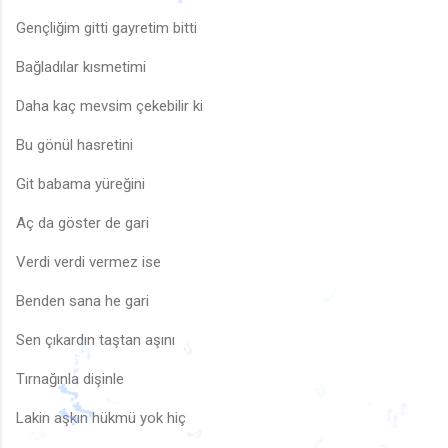
Gençliğim gitti gayretim bitti
Bağladılar kısmetimi
Daha kaç mevsim çekebilir ki
♩
Bu gönül hasretini
Git babama yüreğini
Aç da göster de gari
Verdi verdi vermez ise
Benden sana he gari
Sen çıkardın taştan aşını
Tırnağınla dişinle
♩
♬
🎶
Lakin aşkın hükmü yok hiç
♩
♬