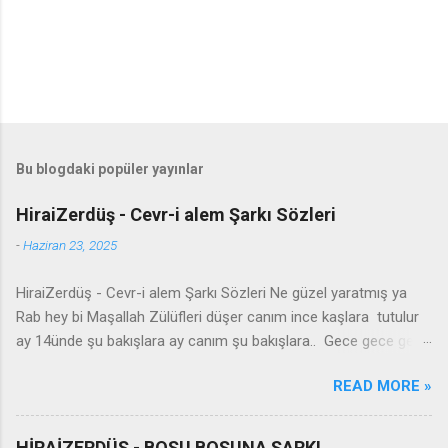
Bu blogdaki popüler yayınlar
HiraiZerdüş - Cevr-i alem Şarkı Sözleri
-
Haziran 23, 2025
HiraiZerdüş - Cevr-i alem Şarkı Sözleri Ne güzel yaratmış ya
Rab hey bi Maşallah Zülüfleri düşer canım ince kaşlara tutulur
ay 14ünde şu bakışlara ay canım şu bakışlara.. Gece gece gel
yanıma seyran edelim Şu cevr-i alemde iki kelam edelim
READ MORE »
Anlamazlar bu sevdayı burdan gidelim sultanım Burdan gidelim
canım burdan gidelim - Derdit we kûlim leyla xemit barime
zindegî bê tu leyla zindan malime ey hawar zindan malime reng
HİRAİZERDÜŞ - BOŞU BOŞUNA ŞARKI