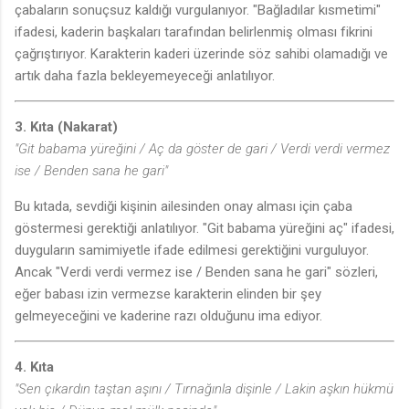
🎶
çabaların sonuçsuz kaldığı vurgulanıyor. "Bağladılar kısmetimi"
ifadesi, kaderin başkaları tarafından belirlenmiş olması fikrini
çağrıştırıyor. Karakterin kaderi üzerinde söz sahibi olamadığı ve
artık daha fazla bekleyemeyeceği anlatılıyor.
3. Kıta (Nakarat)
"Git babama yüreğini / Aç da göster de gari / Verdi verdi vermez
🎶
ise / Benden sana he gari"
Bu kıtada, sevdiği kişinin ailesinden onay alması için çaba
göstermesi gerektiği anlatılıyor. "Git babama yüreğini aç" ifadesi,
duyguların samimiyetle ifade edilmesi gerektiğini vurguluyor.
Ancak "Verdi verdi vermez ise / Benden sana he gari" sözleri,
eğer babası izin vermezse karakterin elinden bir şey
gelmeyeceğini ve kaderine razı olduğunu ima ediyor.
4. Kıta
"Sen çıkardın taştan aşını / Tırnağınla dişinle / Lakin aşkın hükmü