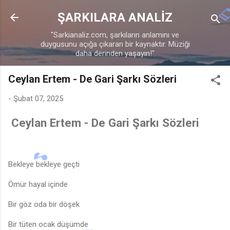
Ana içeriğe atla
ŞARKILARA ANALİZ
"Sarkianaliz.com, şarkıların anlamını ve
duygusunu açığa çıkaran bir kaynaktır. Müziği
daha derinden yaşayın!"
Ceylan Ertem - De Gari Şarkı Sözleri
-
Şubat 07, 2025
Ceylan Ertem - De Gari Şarkı Sözleri
Bekleye bekleye geçti
Ömür hayal içinde
Bir göz oda bir döşek
Bir tüten ocak düşümde