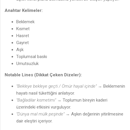
Anahtar Kelimeler:
Beklemek
Kısmet
Hasret
Gayret
Aşk
Toplumsal baskı
Umutsuzluk
Notable Lines (Dikkat Çeken Dizeler):
"Bekleye bekleye geçti / Ömür hayal içinde"
→ Beklemenin
hayatı nasıl tükettiğini anlatıyor.
"Bağladılar kısmetimi"
→ Toplumun bireyin kaderi
üzerindeki etkisini vurguluyor.
"Dünya mal mülk peşinde"
→ Aşkın değerinin yitirilmesine
dair eleştiri içeriyor.