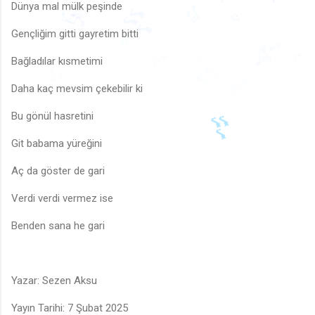
♩
🎶
Dünya mal mülk peşinde
♪
♩
♬
♪
Gençliğim gitti gayretim bitti
♬
♪
♩
🎶
♪
♫
♪
♬
♩
Bağladılar kısmetimi
🎶
🎵
♩
🎵
♫
♪
♪
♬
🎶
♩
🎵
♪
🎵
♫
Daha kaç mevsim çekebilir ki
♩
♬
♪
Bu gönül hasretini
Git babama yüreğini
Aç da göster de gari
Verdi verdi vermez ise
Benden sana he gari
🎵
Yazar: Sezen Aksu
Yayın Tarihi: 7 Şubat 2025