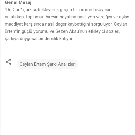
Genel Mesaj:
"De Gari" şarkısı, bekleyerek geçen bir ömrün hikayesini
anlatırken, toplumun bireyin hayatına nasıl yön verdiğini ve aşkın
maddiyat karşısında nasıl değer kaybettiğini sorguluyor. Ceylan
Ertem’in güçlü yorumu ve Sezen Aksu’nun etkileyici sözleri,
şarkıya duygusal bir derinlik katıyor.
Ceylan Ertem Şarkı Analizleri
Y
o
r
u
m
l
a