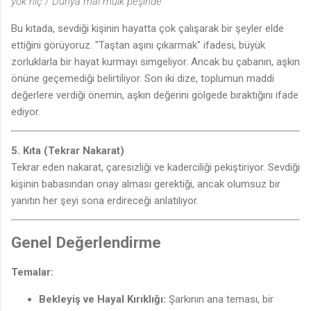
yok hiç / Dünya mal mülk peşinde"
♬
Bu kıtada, sevdiği kişinin hayatta çok çalışarak bir şeyler elde
ettiğini görüyoruz. "Taştan aşını çıkarmak" ifadesi, büyük
zorluklarla bir hayat kurmayı simgeliyor. Ancak bu çabanın, aşkın
önüne geçemediği belirtiliyor. Son iki dize, toplumun maddi
değerlere verdiği önemin, aşkın değerini gölgede bıraktığını ifade
ediyor.
5. Kıta (Tekrar Nakarat)
Tekrar eden nakarat, çaresizliği ve kaderciliği pekiştiriyor. Sevdiği
kişinin babasından onay alması gerektiği, ancak olumsuz bir
yanıtın her şeyi sona erdireceği anlatılıyor.
Genel Değerlendirme
Temalar:
Bekleyiş ve Hayal Kırıklığı:
Şarkının ana teması, bir