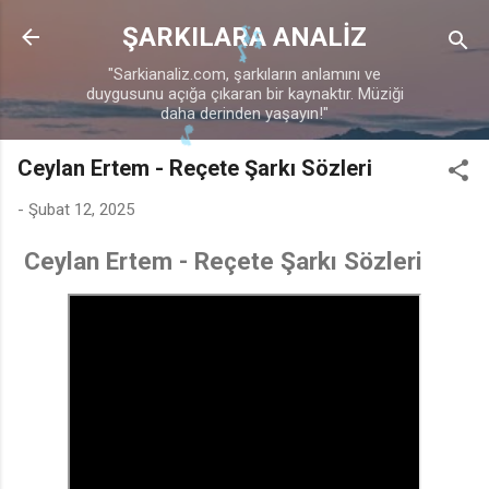
Ana içeriğe atla
ŞARKILARA ANALİZ
"Sarkianaliz.com, şarkıların anlamını ve
duygusunu açığa çıkaran bir kaynaktır. Müziği

daha derinden yaşayın!"
Ceylan Ertem - Reçete Şarkı Sözleri
-
Şubat 12, 2025
Ceylan Ertem - Reçete Şarkı Sözleri
🎶
🎵