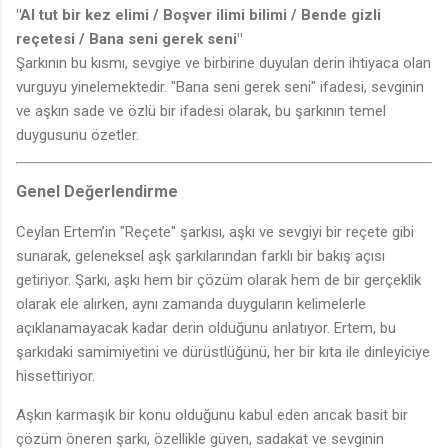
"Al tut bir kez elimi / Boşver ilimi bilimi / Bende gizli
reçetesi / Bana seni gerek seni"
Şarkının bu kısmı, sevgiye ve birbirine duyulan derin ihtiyaca olan
vurguyu yinelemektedir. "Bana seni gerek seni" ifadesi, sevginin
♬
ve aşkın sade ve özlü bir ifadesi olarak, bu şarkının temel
duygusunu özetler.
Genel Değerlendirme
Ceylan Ertem’in "Reçete" şarkısı, aşkı ve sevgiyi bir reçete gibi
sunarak, geleneksel aşk şarkılarından farklı bir bakış açısı
getiriyor. Şarkı, aşkı hem bir çözüm olarak hem de bir gerçeklik
olarak ele alırken, aynı zamanda duyguların kelimelerle
açıklanamayacak kadar derin olduğunu anlatıyor. Ertem, bu
şarkıdaki samimiyetini ve dürüstlüğünü, her bir kıta ile dinleyiciye
hissettiriyor.
Aşkın karmaşık bir konu olduğunu kabul eden ancak basit bir
çözüm öneren şarkı, özellikle güven, sadakat ve sevginin