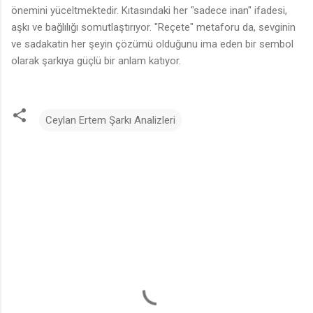
önemini yüceltmektedir. Kıtasındaki her "sadece inan" ifadesi,
aşkı ve bağlılığı somutlaştırıyor. "Reçete" metaforu da, sevginin
ve sadakatin her şeyin çözümü olduğunu ima eden bir sembol
🎵
olarak şarkıya güçlü bir anlam katıyor.
Ceylan Ertem Şarkı Analizleri
Y
o
r
u
m
l
a
r