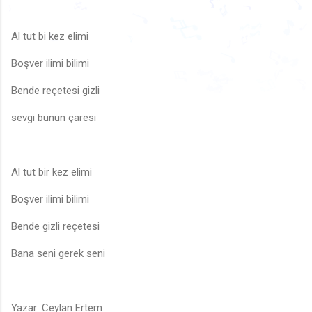
🎶
🎶
♩
♩
🎶
♩
🎶
♬
♬
Al tut bi kez elimi
♫
🎵
🎶
♪
♪
♫
♩
♩
Boşver ilimi bilimi
♫
🎵
🎶
♬
♪
♬
♬
🎶
Bende reçetesi gizli
🎵
🎵
sevgi bunun çaresi
Al tut bir kez elimi
Boşver ilimi bilimi
Bende gizli reçetesi
Bana seni gerek seni
Yazar: Ceylan Ertem