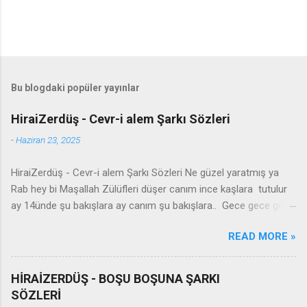
Bu blogdaki popüler yayınlar
HiraiZerdüş - Cevr-i alem Şarkı Sözleri
-
Haziran 23, 2025
HiraiZerdüş - Cevr-i alem Şarkı Sözleri Ne güzel yaratmış ya
Rab hey bi Maşallah Zülüfleri düşer canım ince kaşlara tutulur
ay 14ünde şu bakışlara ay canım şu bakışlara.. Gece gece gel
yanıma seyran edelim Şu cevr-i alemde iki kelam edelim
READ MORE »
Anlamazlar bu sevdayı burdan gidelim sultanım Burdan gidelim
canım burdan gidelim - Derdit we kûlim leyla xemit barime
zindegî bê tu leyla zindan malime ey hawar zindan malime reng
HİRAİZERDÜŞ - BOŞU BOŞUNA ŞARKI
zerdî xezen Leyla xetey payîze reng zerdya key min leyla dûrî
SÖZLERİ
azîze ey hawar dûrî azîze Leylî leylî leylî yekem leylim cwane