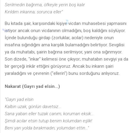
Serilmedin bağrıma, öfkeyle yerin boş kalır
Kırıldım inkarına; sorunca eller"
♪
Bu kıtada şair, karşısındaki kişiye vicdan muhasebesi yapmasını
istiyor ancak onun vicdanının olmadığını, boş kaldığını söylüyor.
İçinde bulunduğu girdap (zorluklar, acılar) nedeniyle onun
insafına sığındığını ama karşılık bulamadığını belirtiyor. Sevgilisi
ya da muhatabı, şairin bağrına serilmiyor, yani ona sığınmıyor.
Son dizede, "inkar" kelimesi öne çıkıyor; muhatabın sevgiyi ya da
bir gerçeği inkâr ettiğini görüyoruz. Ancak bu inkarın şairi
yaraladığını ve çevrenin ("ellerin") bunu sorduğunu anlıyoruz.
Nakarat (Gayrı yad elsin...)
"Gayrı yad elsin
Kalbin uzak, gönlün davetsiz...
Sana yaban eller tuzak canım; koruman eksik...
Şimdi acılar etsin tutup benim kolumdan eşlik!
Beni yarı yolda bırakmadın; yolumdan ettin..."