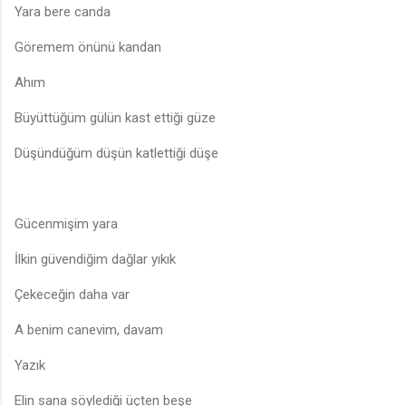
Yara bere canda
Göremem önünü kandan
Ahım
Büyüttüğüm gülün kast ettiği güze
Düşündüğüm düşün katlettiği düşe
Gücenmişim yara
İlkin güvendiğim dağlar yıkık
Çekeceğin daha var
A benim canevim, davam
Yazık
Elin sana söylediği üçten beşe