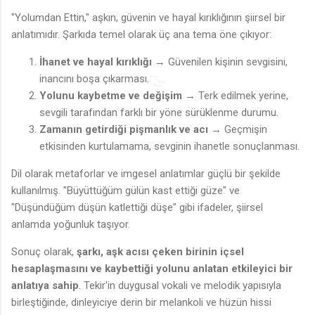
"Yolumdan Ettin," aşkın, güvenin ve hayal kırıklığının şiirsel bir
anlatımıdır. Şarkıda temel olarak üç ana tema öne çıkıyor:
İhanet ve hayal kırıklığı
→ Güvenilen kişinin sevgisini,
inancını boşa çıkarması.
Yolunu kaybetme ve değişim
→ Terk edilmek yerine,
sevgili tarafından farklı bir yöne sürüklenme durumu.
Zamanın getirdiği pişmanlık ve acı
→ Geçmişin
etkisinden kurtulamama, sevginin ihanetle sonuçlanması.
Dil olarak metaforlar ve imgesel anlatımlar güçlü bir şekilde
kullanılmış. "Büyüttüğüm gülün kast ettiği güze" ve
"Düşündüğüm düşün katlettiği düşe" gibi ifadeler, şiirsel
anlamda yoğunluk taşıyor.
Sonuç olarak,
şarkı, aşk acısı çeken birinin içsel
hesaplaşmasını ve kaybettiği yolunu anlatan etkileyici bir
anlatıya sahip
. Tekir'in duygusal vokali ve melodik yapısıyla
birleştiğinde, dinleyiciye derin bir melankoli ve hüzün hissi