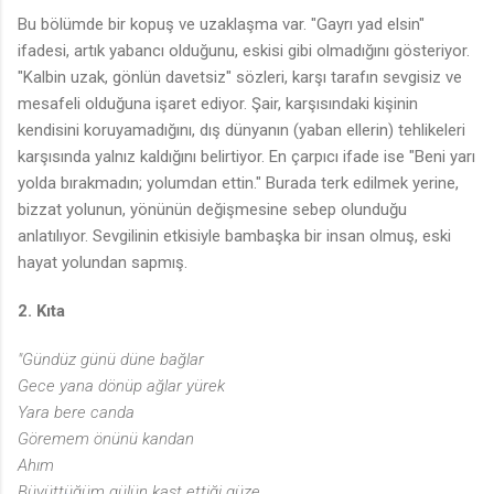
Bu bölümde bir kopuş ve uzaklaşma var. "Gayrı yad elsin"
ifadesi, artık yabancı olduğunu, eskisi gibi olmadığını gösteriyor.
"Kalbin uzak, gönlün davetsiz" sözleri, karşı tarafın sevgisiz ve
mesafeli olduğuna işaret ediyor. Şair, karşısındaki kişinin
kendisini koruyamadığını, dış dünyanın (yaban ellerin) tehlikeleri
karşısında yalnız kaldığını belirtiyor. En çarpıcı ifade ise "Beni yarı
yolda bırakmadın; yolumdan ettin." Burada terk edilmek yerine,
bizzat yolunun, yönünün değişmesine sebep olunduğu
anlatılıyor. Sevgilinin etkisiyle bambaşka bir insan olmuş, eski
hayat yolundan sapmış.
♪
2. Kıta
"Gündüz günü düne bağlar
Gece yana dönüp ağlar yürek
Yara bere canda
Göremem önünü kandan
Ahım
Büyüttüğüm gülün kast ettiği güze