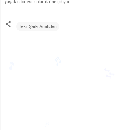
yaşatan bir eser olarak öne çıkıyor.
♬
Tekir Şarkı Analizleri
🎶
Y
o
r
u
m
l
a
r