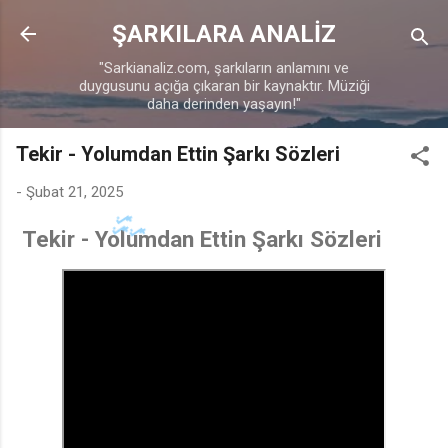
Ana içeriğe atla
ŞARKILARA ANALİZ
"Sarkianaliz.com, şarkıların anlamını ve
duygusunu açığa çıkaran bir kaynaktır. Müziği
daha derinden yaşayın!"
Tekir - Yolumdan Ettin Şarkı Sözleri
-
Şubat 21, 2025
Tekir - Yolumdan Ettin Şarkı Sözleri