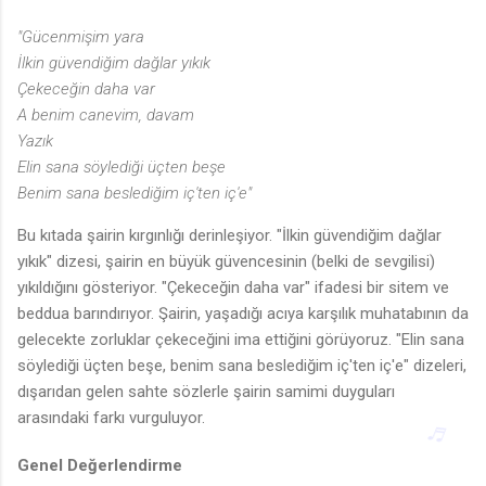
"Gücenmişim yara
İlkin güvendiğim dağlar yıkık
Çekeceğin daha var
A benim canevim, davam
Yazık
Elin sana söylediği üçten beşe
Benim sana beslediğim iç'ten iç'e"
Bu kıtada şairin kırgınlığı derinleşiyor. "İlkin güvendiğim dağlar
yıkık" dizesi, şairin en büyük güvencesinin (belki de sevgilisi)
yıkıldığını gösteriyor. "Çekeceğin daha var" ifadesi bir sitem ve
beddua barındırıyor. Şairin, yaşadığı acıya karşılık muhatabının da
♫
gelecekte zorluklar çekeceğini ima ettiğini görüyoruz. "Elin sana
söylediği üçten beşe, benim sana beslediğim iç'ten iç'e" dizeleri,
dışarıdan gelen sahte sözlerle şairin samimi duyguları
arasındaki farkı vurguluyor.
Genel Değerlendirme