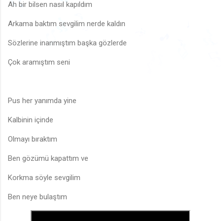
🎶
♪
♪
♪
Ah bir bilsen nasıl kapıldım
♫
♩
♬
♫
Arkama baktım sevgilim nerde kaldın
♪
🎶
♩
♬

♫
🎶
♫
Sözlerine inanmıştım başka gözlerde
🎵
♪
♬
🎶
🎶
🎶
Çok aramıştım seni
♪
Pus her yanımda yine
Kalbinin içinde
Olmayı bıraktım
Ben gözümü kapattım ve
Korkma söyle sevgilim
Ben neye bulaştım