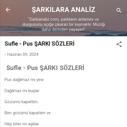
Ana içeriğe atla
ŞARKILARA ANALİZ
"Sarkianaliz.com, şarkıların anlamını ve
♩
duygusunu açığa çıkaran bir kaynaktır. Müziği
daha derinden yaşayın!"
Sufle - Pus ŞARKI SÖZLERİ
-
Haziran 09, 2024
Sufle - Pus ŞARKI SÖZLERİ
Pus dağılmaz mı yine
Dağılmaz mı kuşlar
Gözümü kapattım
Ben gözümü kapattım ve
Hep biter mi aşklar