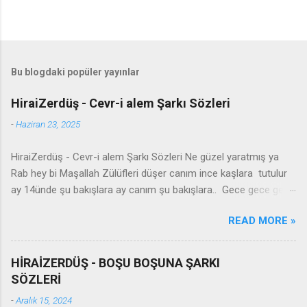
Bu blogdaki popüler yayınlar
HiraiZerdüş - Cevr-i alem Şarkı Sözleri
-
Haziran 23, 2025
HiraiZerdüş - Cevr-i alem Şarkı Sözleri Ne güzel yaratmış ya
Rab hey bi Maşallah Zülüfleri düşer canım ince kaşlara tutulur
ay 14ünde şu bakışlara ay canım şu bakışlara.. Gece gece gel
yanıma seyran edelim Şu cevr-i alemde iki kelam edelim
READ MORE »
Anlamazlar bu sevdayı burdan gidelim sultanım Burdan gidelim
canım burdan gidelim - Derdit we kûlim leyla xemit barime
zindegî bê tu leyla zindan malime ey hawar zindan malime reng
HİRAİZERDÜŞ - BOŞU BOŞUNA ŞARKI
zerdî xezen Leyla xetey payîze reng zerdya key min leyla dûrî
SÖZLERİ
azîze ey hawar dûrî azîze Leylî leylî leylî yekem leylim cwane
-
Aralık 15, 2024
Leyla biçkeley nazdar xawsay xwmane ey hawar hawsay