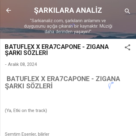
Ana içeriğe atla
ŞARKILARA ANALİZ
"Sarkianaliz.com, şarkıların anlamını ve
duygusunu açığa çıkaran bir kaynaktır. Müziği
daha derinden yaşayın!"
BATUFLEX X ERA7CAPONE - ZIGANA
ŞARKI SÖZLERİ
-
Aralık 08, 2024
BATUFLEX X ERA7CAPONE - ZIGANA
ŞARKI SÖZLERİ
🎶
(Ya, Etki on the track)
Semtim Esenler, bilirler