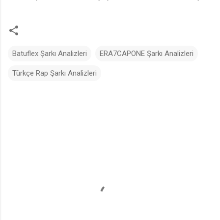
♪
Batuflex Şarkı Analizleri
ERA7CAPONE Şarkı Analizleri
Türkçe Rap Şarkı Analizleri
Y
o
r
u
m
l
a
r