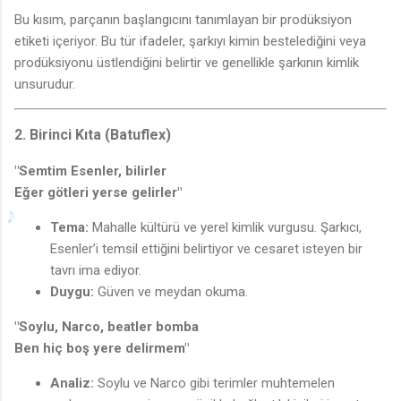
Bu kısım, parçanın başlangıcını tanımlayan bir prodüksiyon
etiketi içeriyor. Bu tür ifadeler, şarkıyı kimin bestelediğini veya
prodüksiyonu üstlendiğini belirtir ve genellikle şarkının kimlik
unsurudur.
2. Birinci Kıta (Batuflex)
"Semtim Esenler, bilirler
Eğer götleri yerse gelirler"
Tema:
Mahalle kültürü ve yerel kimlik vurgusu. Şarkıcı,
Esenler’i temsil ettiğini belirtiyor ve cesaret isteyen bir
tavrı ima ediyor.
Duygu:
Güven ve meydan okuma.
"Soylu, Narco, beatler bomba
Ben hiç boş yere delirmem"
Analiz:
Soylu ve Narco gibi terimler muhtemelen