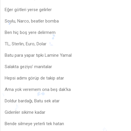
Eğer götleri yerse gelirler
Soylu, Narco, beatler bomba
Ben hiç boş yere delirmem
TL, Sterlin, Euro, Dolar
Batu para yapar tıpkı Lamine Yamal
Salakta geziyo' manitalar
🎵
Hepsi adımı görüp de takip atar
♪
Ama yok veremem ona beş dak'ka
Doldur bardağı, Batu sek atar
Gidenler sikime kadar
♬
🎵
♪
Bende silmeye yeterli tek hatan
♪