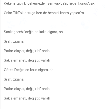
Kekem, tabii ki çekemezler, sen yap'ça'n, hepsi konuş'cak
♬
Onlar TikTok attıkça ben de hepsini karım yapıca'm
🎶
♩
♩
🎶
♪
♪
🎵
🎶
🎶
♬
♫
🎵
♪
♬
🎶
♩
♪
🎶
♫
♫
♬
Sarılır görebil'ceğin en kalın sigara, ah
♩
♪
Silah, zigana
Patlar olaylar, değişir bi' anda
Sakla emaneti, değiştir, yallah
♪
Görebil'ceğin en kalın sigara, ah
Silah, zigana
Patlar olaylar, değişir bi' anda
Sakla emaneti, değiştir, yallah