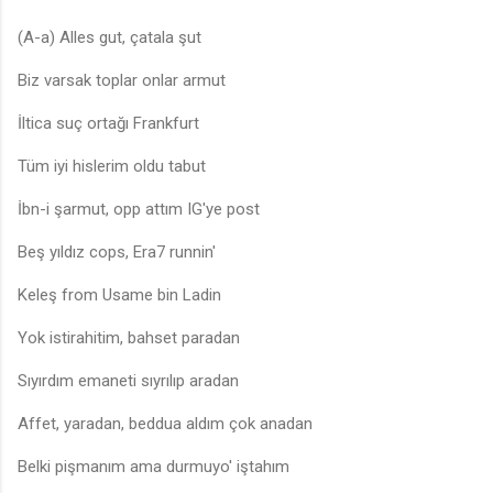
(A-a) Alles gut, çatala şut
Biz varsak toplar onlar armut
İltica suç ortağı Frankfurt
Tüm iyi hislerim oldu tabut
♩
İbn-i şarmut, opp attım IG'ye post
Beş yıldız cops, Era7 runnin'
Keleş from Usame bin Ladin
Yok istirahitim, bahset paradan
Sıyırdım emaneti sıyrılıp aradan
Affet, yaradan, beddua aldım çok anadan
Belki pişmanım ama durmuyo' iştahım