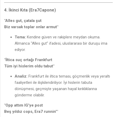
♫
4. İkinci Kıta (Era7Capone)
"Alles gut, çatala şut
Biz varsak toplar onlar armut"
Tema:
Kendine güven ve rakiplere meydan okuma.
Almanca "Alles gut" ifadesi, uluslararası bir duruşu ima
ediyor.
"İltica suç ortağı Frankfurt
Tüm iyi hislerim oldu tabut"
Analiz:
Frankfurt ile iltica teması, göçmenlik veya yeraltı
faaliyetleri ile ilişkilendiriliyor. İyi hislerin tabuta
dönüşmesi, geçmişte yaşanan hayal kırıklıklarına
gönderme olabilir.
"Opp attım IG'ye post
Beş yıldız cops, Era7 runnin'"