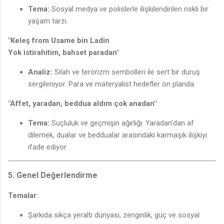
Tema:
Sosyal medya ve polislerle ilişkilendirilen riskli bir
♪
yaşam tarzı.
"Keleş from Usame bin Ladin
Yok istirahitim, bahset paradan"
♪
Analiz:
Silah ve terörizm sembolleri ile sert bir duruş
sergileniyor. Para ve materyalist hedefler ön planda.
"Affet, yaradan, beddua aldım çok anadan"
Tema:
Suçluluk ve geçmişin ağırlığı. Yaradan’dan af
dilemek, dualar ve beddualar arasındaki karmaşık ilişkiyi
ifade ediyor.
5. Genel Değerlendirme
Temalar:
Şarkıda sıkça yeraltı dünyası, zenginlik, güç ve sosyal