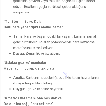
şarkıcının çevresi veya müzikle bağlantılı kişileri işaret
ediyor. Beatlerin güçlü ve dikkat çekici olduğunu
vurguluyor.
"TL, Sterlin, Euro, Dolar
Batu para yapar tıpkı Lamine Yamal"
Tema:
Para ve başarı odaklı bir yaşam. Lamine Yamal,
genç bir futbolcu olarak potansiyeliyle para kazanma
metaforunu temsil ediyor.
Duygu:
Zenginlik ve öz güven.
"Salakta geziyo' manitalar
Hepsi adımı görüp de takip atar"
Analiz:
Şarkıcının popülerliği, özellikle kadın hayranlarının
ilgisiyle bağlantılandırılmış.
Duygu:
Ego ve kendine hayranlık.
"Ama yok veremem ona beş dak'ka
Doldur bardağı, Batu sek atar"