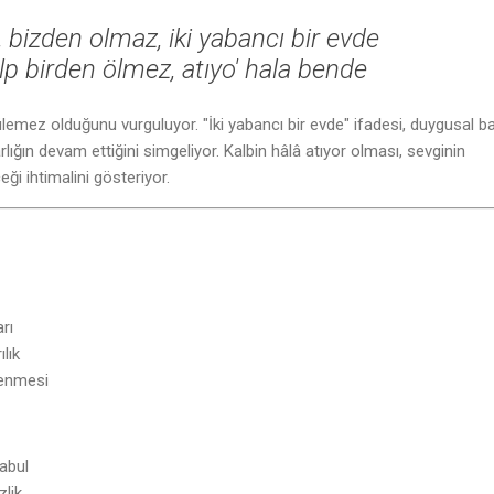
 bizden olmaz, iki yabancı bir evde
lp birden ölmez, atıyo' hala bende
ürülemez olduğunu vurguluyor. "İki yabancı bir evde" ifadesi, duygusal b
lığın devam ettiğini simgeliyor. Kalbin hâlâ atıyor olması, sevginin
i ihtimalini gösteriyor.
arı
lık
kenmesi
abul
lik