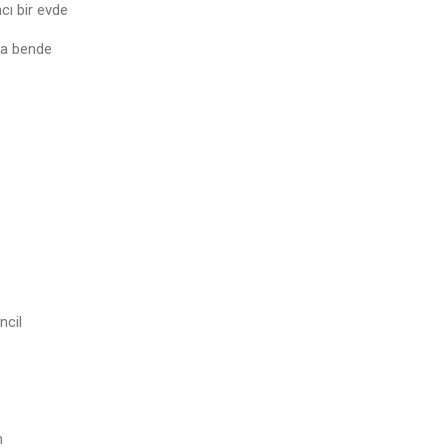
cı bir evde
ala bende
ncil
m