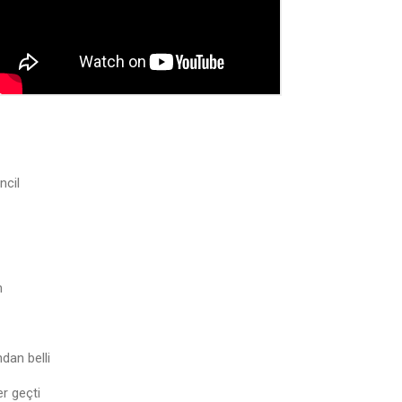
ncil
m
dan belli
r geçti