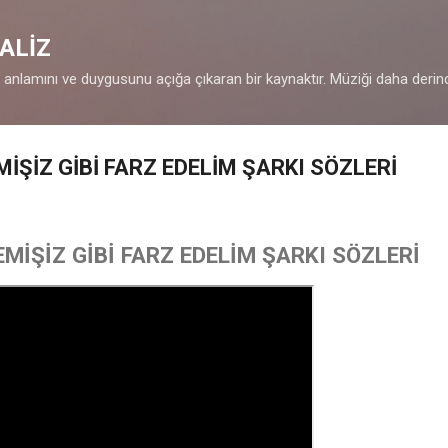
Ana içeriğe atla
ALİZ
n anlamını ve duygusunu açığa çıkaran bir kaynaktır. Müziği daha derin
MİŞİZ GİBİ FARZ EDELİM ŞARKI SÖZLERİ
MİŞİZ GİBİ FARZ EDELİM ŞARKI SÖZLERİ