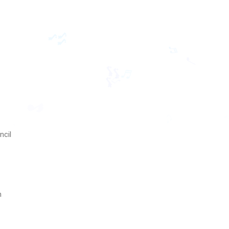
🎶
♬
♩
🎶
♬
♫
🎵
♫
ncil
m