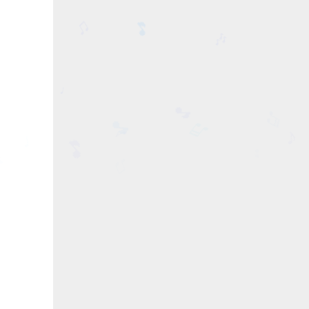
♬
♫
🎶
🎵
♩
🎵
♬
♪
♪
♬
🎵
♩
🎵
🎵
♫
♪