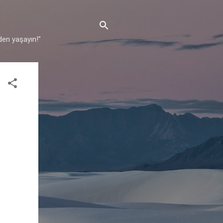
den yaşayın!"
♩