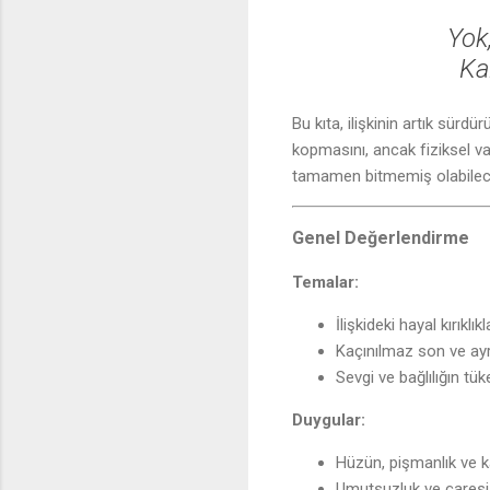
Yok,
Ka
Bu kıta, ilişkinin artık sürd
kopmasını, ancak fiziksel var
tamamen bitmemiş olabileceğ
Genel Değerlendirme
Temalar:
İlişkideki hayal kırıklıkl
Kaçınılmaz son ve ayrı
Sevgi ve bağlılığın tü
Duygular:
Hüzün, pişmanlık ve k
Umutsuzluk ve çaresiz