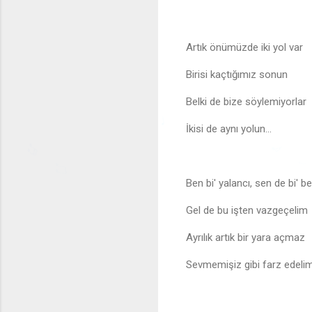
Artık önümüzde iki yol var
Birisi kaçtığımız sonun
🎶
Belki de bize söylemiyorlar
İkisi de aynı yolun...
♩
♬
♪
Ben bi' yalancı, sen de bi' be
Gel de bu işten vazgeçelim
Ayrılık artık bir yara açmaz
Sevmemişiz gibi farz edeli