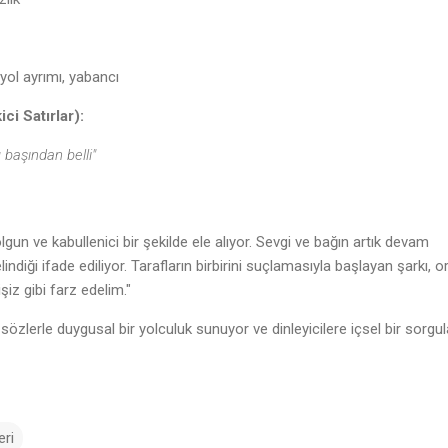
, yol ayrımı, yabancı
ci Satırlar):
 başından belli"
♩
i olgun ve kabullenici bir şekilde ele alıyor. Sevgi ve bağın artık devam
diği ifade ediliyor. Tarafların birbirini suçlamasıyla başlayan şarkı, o
şiz gibi farz edelim."
i sözlerle duygusal bir yolculuk sunuyor ve dinleyicilere içsel bir sorg
eri